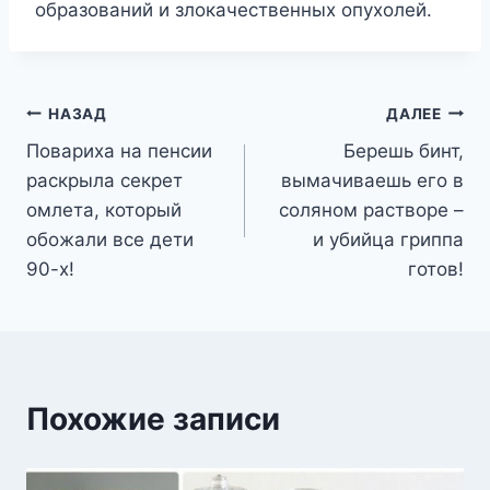
образований и злокачественных опухолей.
Навигация
НАЗАД
ДАЛЕЕ
Повариха на пенсии
Берешь бинт,
по
раскрыла секрет
вымачиваешь его в
записям
омлета, который
соляном растворе –
обожали все дети
и убийца гриппа
90-х!
готов!
Похожие записи