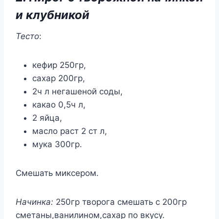
и клубникой
Тесто
:
кефир 250гр,
сахар 200гр,
2ч л негашеной соды,
какао 0,5ч л,
2 яйца,
масло раст 2 ст л,
мука 300гр.
Смешать миксером.
Начинка:
250гр творога смешать с 200гр
сметаны,ванилином,сахар по вкусу.