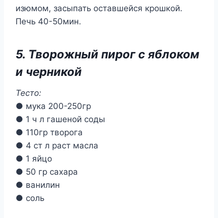
изюмом, засыпать оставшейся крошкой.
Печь 40-50мин.
5. Творожный пирог с яблоком
и черникой
Тесто:
● мука 200-250гр
● 1 ч л гашеной соды
● 110гр творога
● 4 ст л раст масла
● 1 яйцо
● 50 гр сахара
● ванилин
● соль