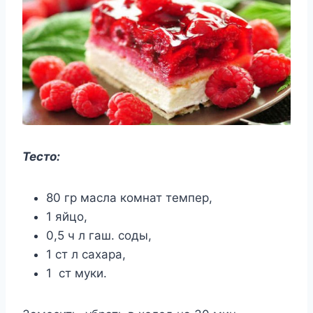
Тесто:
80 гр масла комнат темпер,
1 яйцо,
0,5 ч л гаш. соды,
1 ст л сахара,
1 ст муки.