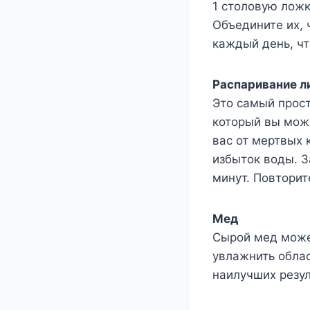
1 столовую ложк
Объедините их, 
каждый день, чт
Распаривание л
Это самый прост
который вы може
вас от мертвых 
избыток воды. З
минут. Повторит
Мед
Сырой мед может
увлажнить облас
наилучших резул