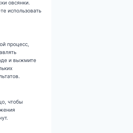
ки овсянки.
ете использовать
ой процесс,
авлять
воде и выжмите
льких
льтатов.
цо, чтобы
ижения
ут.