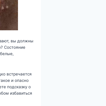
езают, вы должны
то? Состояние
 белые,
дко встречается
такое и опасно
ете подсказку о
обом избавиться