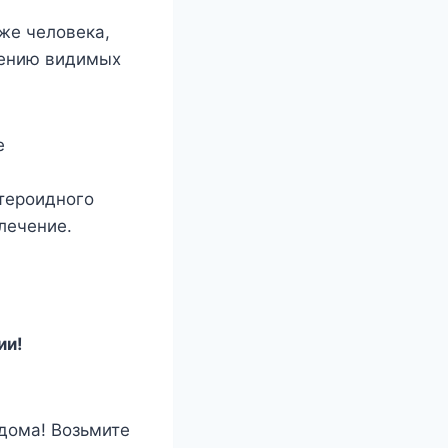
же человека,
лению видимых
е
стероидного
лечение.
ии!
дома! Возьмите