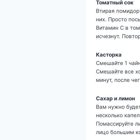
Томатный сок
Втирая помидор 
них. Просто пос
Витамин С в том
исчезнут. Повто
Касторка
Смешайте 1 чайн
Смешайте все хо
минут, после че
Сахар и лимон
Вам нужно буде
несколько капел
Помассируйте ли
лицо большим к