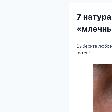
7 натур
«млечны
Выберите любое 
пятен!