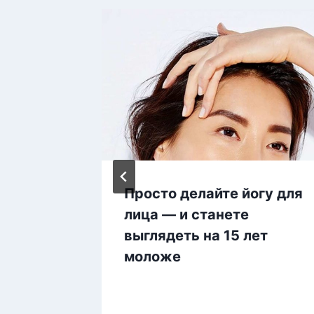
для
Просто делайте йогу для
ть
лица — и станете
ет
выглядеть на 15 лет
моложе