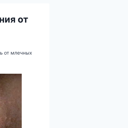
ния от
ь от млечных