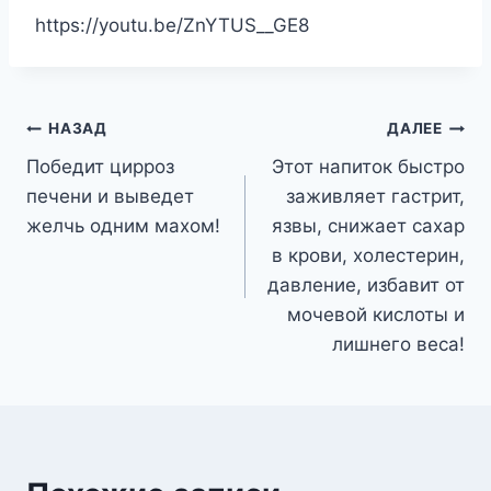
https://youtu.be/ZnYTUS__GE8
Навигация
НАЗАД
ДАЛЕЕ
Победит цирроз
Этот напиток быстро
по
печени и выведет
заживляет гастрит,
записям
желчь одним махом!
язвы, снижает сахар
в крови, холестерин,
давление, избавит от
мочевой кислоты и
лишнего веса!