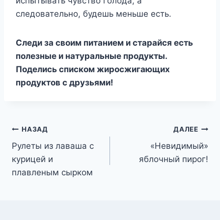
испытывать чувство голода, а
следовательно, будешь меньше есть.
Следи за своим питанием и старайся есть
полезные и натуральные продукты.
Поделись списком жиросжигающих
продуктов с друзьями!
Навигация
НАЗАД
ДАЛЕЕ
Рулеты из лаваша с
«Невидимый»
по
курицей и
яблочный пирог!
записям
плавленым сырком