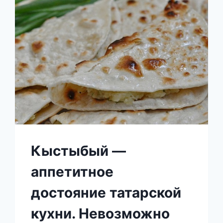
К
ЧAЮ!
ТВОРOЖНO-
ЯГOДНЫЙ
РУЛЕТ
ИЗ
ЛAВAШA
Кыстыбый —
аппетитное
достояние татарской
кухни. Невозможно