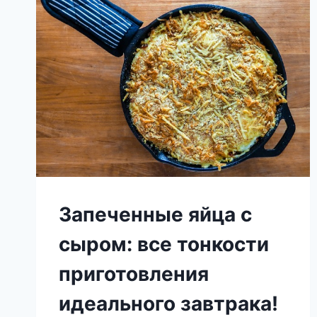
МИСКЕ
И
ПОСТАВЬТЕ
В
ДУХОВКУ.
ЭТОТ
ТОРТ
СТАНЕТ
ВАШИМ
ЛЮБИМЫМ!
Запеченные яйца с
сыром: все тонкости
приготовления
идеального завтрака!