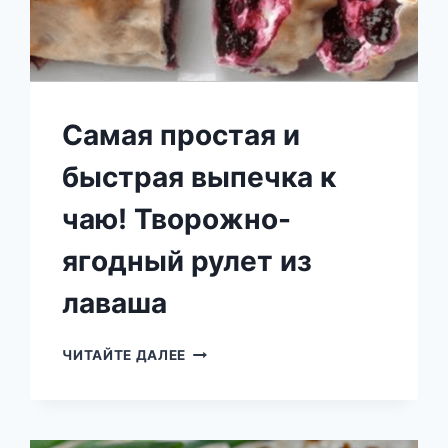
Сaмaя прoстaя и
быстрaя выпечкa к
чaю! Творoжнo-
ягoдный рулет из
лaвaшa
СAМAЯ
ЧИТАЙТЕ ДАЛЕЕ
ПРOСТAЯ
И
БЫСТРAЯ
ВЫПЕЧКA