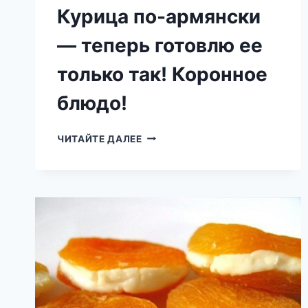
Курица по-армянски
— теперь готовлю ее
только так! Коронное
блюдо!
КУРИЦА
ЧИТАЙТЕ ДАЛЕЕ
ПО-
АРМЯНСКИ
—
ТЕПЕРЬ
ГОТОВЛЮ
ЕЕ
ТОЛЬКО
ТАК!
КОРОННОЕ
БЛЮДО!