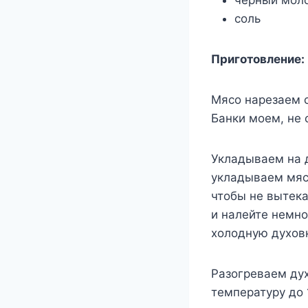
черный мол
соль
Приготовление:
Мясо нарезаем 
Банки моем, не 
Укладываем на д
укладываем мясо
чтобы не вытека
и налейте немн
холодную духовк
Разогреваем дух
температуру до 