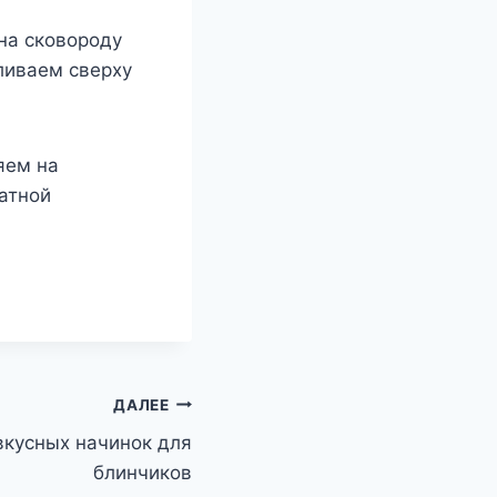
на сковороду
ливаем сверху
яем на
атной
ДАЛЕЕ
вкусных начинок для
блинчиков