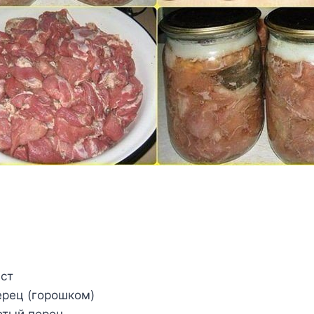
ст
рец (горошком)