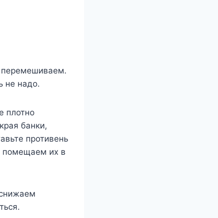
о перемешиваем.
 не надо.
е плотно
края банки,
тавьте противень
 помещаем их в
 снижаем
ться.