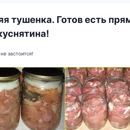
я тушенка. Готов есть пря
куснятина!
 не застоится!