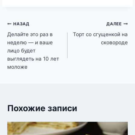
Навигация
НАЗАД
ДАЛЕЕ
Делайте это раз в
Торт со сгущенкой на
по
неделю — и ваше
сковороде
записям
лицо будет
выглядеть на 10 лет
моложе
Похожие записи