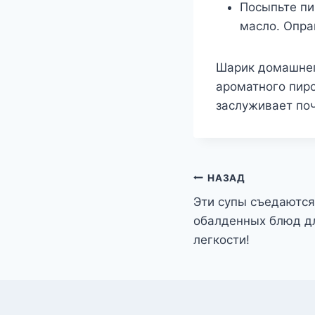
Посыпьте пи
масло. Опра
Шарик домашнег
ароматного пиро
заслуживает поч
Навигация
НАЗАД
Эти супы съедаются
по
обалденных блюд дл
записям
легкости!