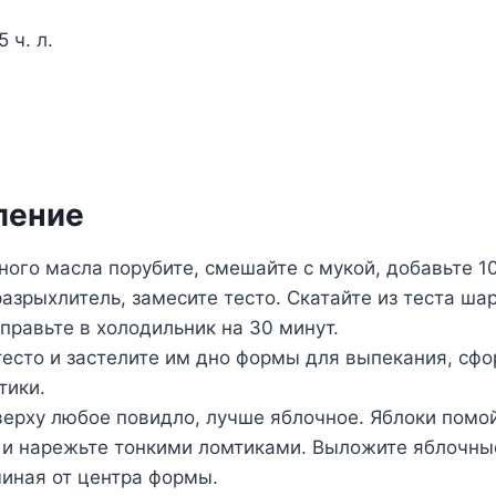
 ч. л.
ление
ного масла порубите, смешайте с мукой, добавьте 10
разрыхлитель, замесите тесто. Скатайте из теста ша
тправьте в холодильник на 30 минут.
тесто и застелите им дно формы для выпекания, сф
тики.
ерху любое повидло, лучше яблочное. Яблоки помой
и нарежьте тонкими ломтиками. Выложите яблочны
чиная от центра формы.