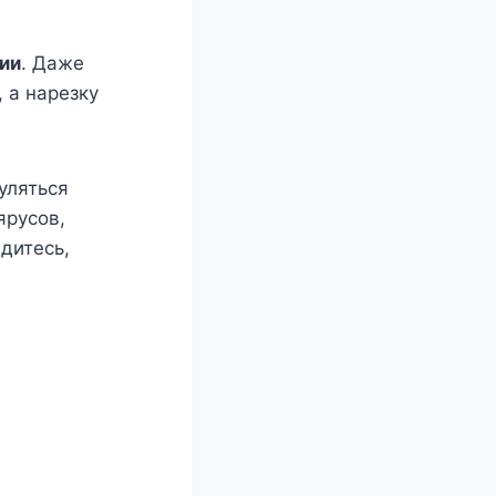
ии
. Даже
 а нарезку
гуляться
ярусов,
дитесь,