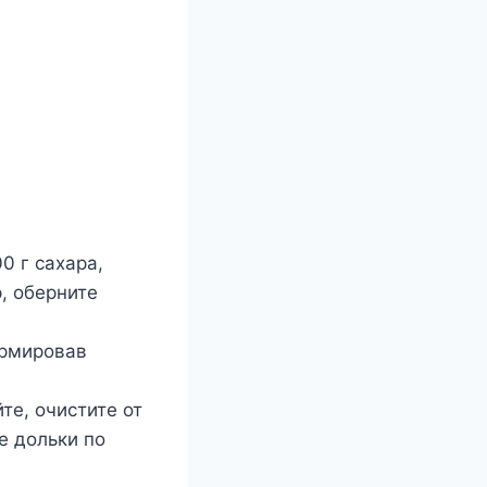
0 г сахара,
р, оберните
ормировав
те, очистите от
е дольки по