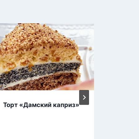
Торт «Дамский каприз»
Самый
вкусне
минут 
выпеч