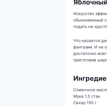
Яблочный
Искусство эффе
обыкновенный са
подать на хруст
Что касается дес
фантазии. И не 
достаточно всег
приготовив шарл
Ингреди
Сливочное масло
Мука 1,5 стак.
Сахар 150 г