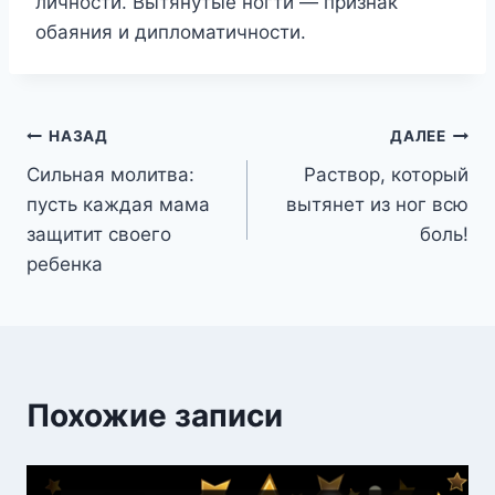
личности. Вытянутые ногти — признак
обаяния и дипломатичности.
Навигация
НАЗАД
ДАЛЕЕ
Сильная молитва:
Раствор, который
по
пусть каждая мама
вытянет из ног всю
записям
защитит своего
боль!
ребенка
Похожие записи