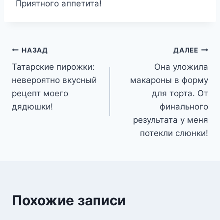
Приятного аппетита!
Навигация
НАЗАД
ДАЛЕЕ
Татарские пирожки:
Она уложила
по
невероятно вкусный
макароны в форму
записям
рецепт моего
для торта. От
дядюшки!
финального
результата у меня
потекли слюнки!
Похожие записи