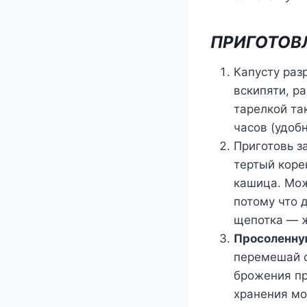
ПРИГОТОВ
Капусту раз
вскипяти, р
тарелкой та
часов (удоб
Приготовь з
тертый коре
кашица. Мо
потому что 
щепотка — ж
Просоленну
перемешай с
брожения пр
хранения мо