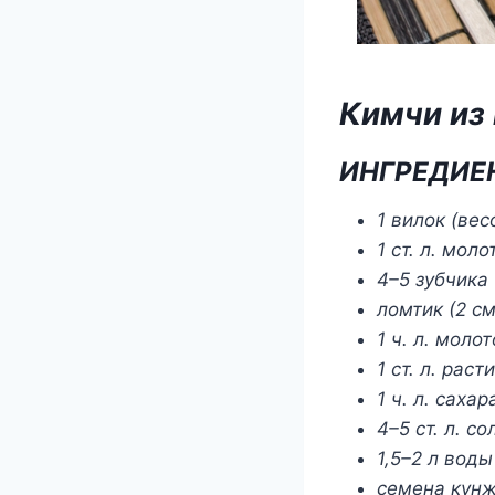
Кимчи из
ИНГРЕДИЕ
1 вилок (вес
1 ст. л. мо
4–5 зубчика
ломтик (2 с
1 ч. л. моло
1 ст. л. рас
1 ч. л. сахар
4–5 ст. л. со
1,5–2 л воды
семена кунж