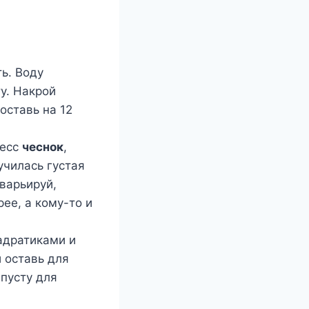
ь. Воду
у. Накрой
оставь на 12
ресс
чеснок
,
училась густая
варьируй,
ее, а кому-то и
адратиками и
 оставь для
апусту для