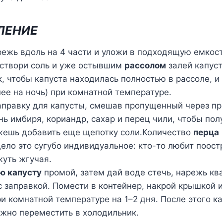
ЛЕНИЕ
режь вдоль на 4 части и уложи в подходящую емкост
аствори соль и уже остывшим
рассолом
залей капуст
к, чтобы капуста находилась полностью в рассоле, и 
нее на ночь) при комнатной температуре.
аправку для капусты, смешав пропущенный через п
нь имбиря, кориандр, сахар и перец чили, чтобы пол
жешь добавить еще щепотку соли.Количество
перца
дело это сугубо индивидуальное: кто-то любит поостр
уть жгучая.
ю капусту
промой, затем дай воде стечь, нарежь кв
 заправкой. Помести в контейнер, накрой крышкой и
и комнатной температуре на 1–2 дня. После этого к
жно переместить в холодильник.