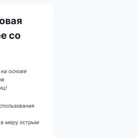
овая
е со
 на основе
ов
иц!
спользования
,
 в меру острым