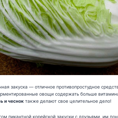
чная закуска — отличное противопростудное средств
ферментированные овощи содержать больше витамина
ь и чеснок
также делают свое целительное дело!
ом пикантной корейской закуски с друзьями, им пон