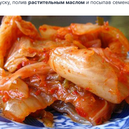
уску, полив
растительным маслом
и посыпав семен