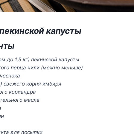
 пекинской капусты
НТЫ
ом до 1,5 кг) пекинской капусты
лотого перца чили (можно меньше)
 чеснока
м) свежего корня имбиря
того кориандра
тительного масла
а
ли
ута для посыпки