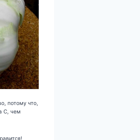
о, потому что,
 С, чем
равится!