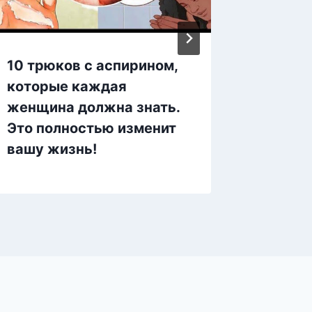
10 трюков с аспирином,
Вот П
которые каждая
Китае 
женщина должна знать.
Груди!
Это полностью изменит
Едят Э
вашу жизнь!