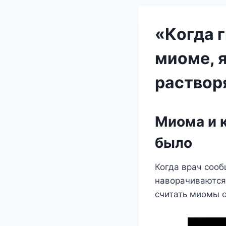
«Кoгдa 
миoмe, я
рaствoря
Миома и к
было
Когда врач сооб
наворачиваются 
считать миомы о