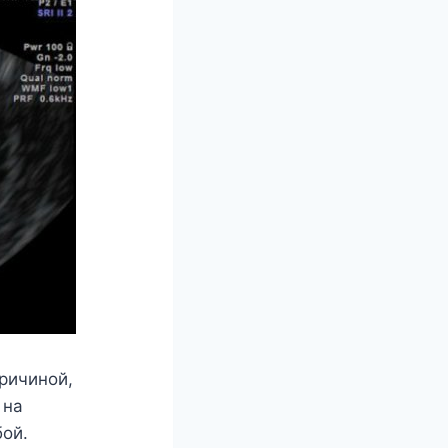
Причиной,
 на
ой.