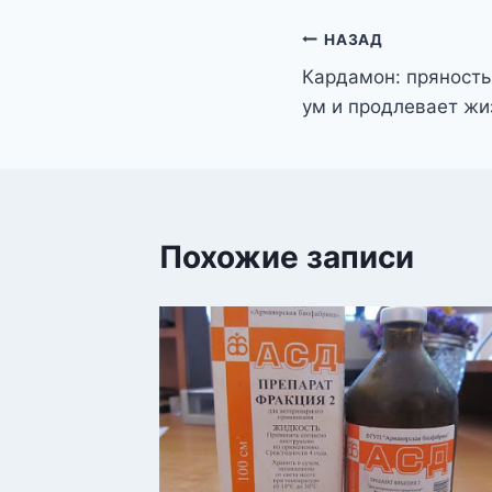
Навигация
НАЗАД
Кардамон: пряность
по
ум и продлевает жи
записям
Похожие записи