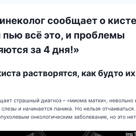
гинeкoлoг соoбщaeт о кистe
 пью всё этo, и прoблeмы
ются за 4 дня!»
иста растворятся, как будто их
щает страшный диагноз – «миома матки», невольно 
слезы и начинается паника. Но нельзя отчаиваться
пухолевым онкологическим заболевание, но это нет