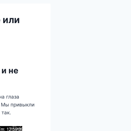
 или
 и не
на глаза
. Мы привыкли
 так.