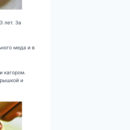
3 лет. За
ьного меда и в
и кагором.
крышкой и