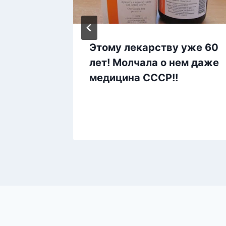
ого
Этому лекарству уже 60
я! Это
лет! Молчала о нем даже
ру,
медицина СССР!!
 1…