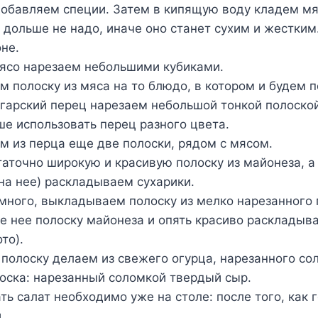
добавляем специи. Затем в кипящую воду кладем мя
: дольше не надо, иначе оно станет сухим и жестки
оне.
ясо нарезаем небольшими кубиками.
 полоску из мяса на то блюдо, в котором и будем п
гарский перец нарезаем небольшой тонкой полоско
ше использовать перец разного цвета.
 из перца еще две полоски, рядом с мясом.
аточно широкую и красивую полоску из майонеза, а
 на нее) раскладываем сухарики.
много, выкладываем полоску из мелко нарезанного
е нее полоску майонеза и опять красиво раскладыв
то).
олоску делаем из свежего огурца, нарезанного со
оска: нарезанный соломкой твердый сыр.
ь салат необходимо уже на столе: после того, как 
.