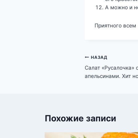
А можно и н
Приятного всем 
Навигация
НАЗАД
Салат «Русалочка» 
по
апельсинами. Хит н
записям
Похожие записи