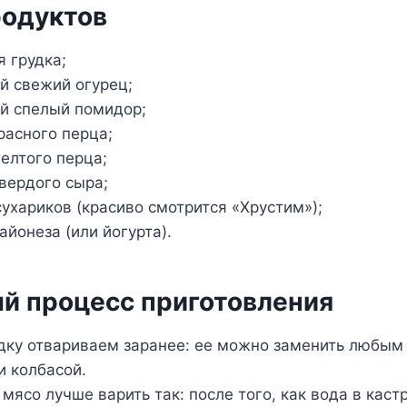
родуктов
я грудка;
й свежий огурец;
й спелый помидор;
расного перца;
елтого перца;
вердого сыра;
сухариков (красиво смотрится «Хрустим»);
айонеза (или йогурта).
й процесс приготовления
дку отвариваем заранее: ее можно заменить любым
и колбасой.
мясо лучше варить так: после того, как вода в каст