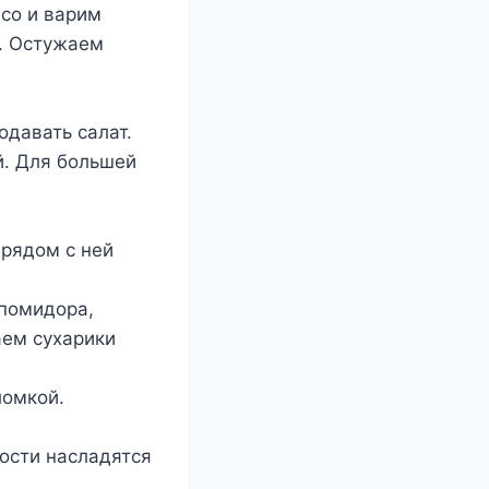
со и варим
м. Остужаем
одавать салат.
й. Для большей
 рядом с ней
 помидора,
аем сухарики
ломкой.
гости насладятся