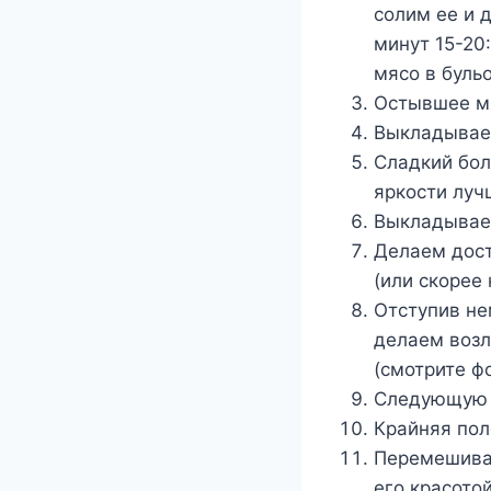
солим ее и 
минут 15-20
мясо в буль
Остывшее м
Выкладываем
Сладкий бол
яркости луч
Выкладываем
Делаем дост
(или скорее
Отступив не
делаем возл
(смотрите фо
Следующую п
Крайняя пол
Перемешиват
его красотой