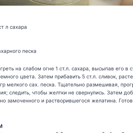
ст л сахара
ахарного песка
греть на слабом огне 1 ст.л. сахара, высыпав его в 
емного цвета. Затем прибавить 5 ст.л. сливок, расте
гр мелкого сах. песка. Тщательно размешивая, прог
ния; следить, чтобы желтки не свернулись. Затем до
ьно замоченного и растворившегося желатина. Гото
М