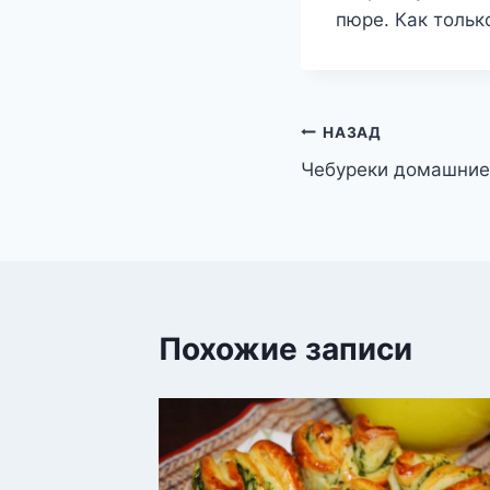
пюре. Как тольк
Навигация
НАЗАД
Чебуреки домашние
по
записям
Похожие записи