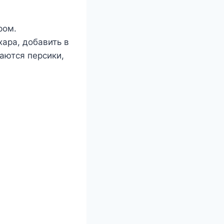
ром.
хара, добавить в
аются персики,