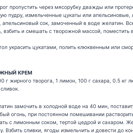
рог пропустить через мясорубку дважды или протере
ную пудру, измельченные цукаты или апельсиновые,
, апельсиновый сок, замоченный в воде желатин. В
, взбить и смешать с творожной массой, поместить 
стол украсить цукатами, полить клюквенным или см
ОЖНЫЙ КРЕМ
 г жирного творога, 1 лимон, 100 г сахара, 0.5 кг л
 сливок.
атин замочить в холодной воде на 40 мин, постави
бый огонь, при постоянном помешивании растворить
ть с лимонным соком, тертой цедрой и сахаром. Ж
. Взбить сливки, ягоды измельчить и довести до ко