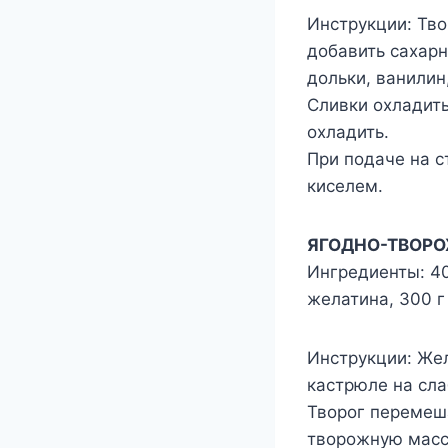
Инструкции: Тво
добавить сахар
дольки, ванилин
Сливки охладить
охладить.
При подаче на 
киселем.
ЯГОДНО-ТВОР
Ингредиенты: 400
желатина, 300 г
Инструкции: Жел
кастрюле на сла
Творог перемеша
творожную массу