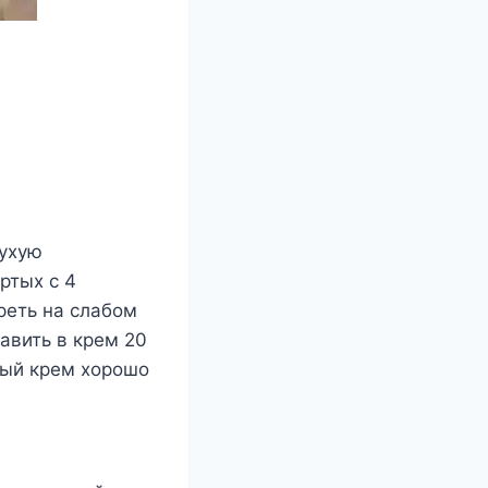
сухую
ртых с 4
реть на слабом
бавить в крем 20
вый крем хорошо