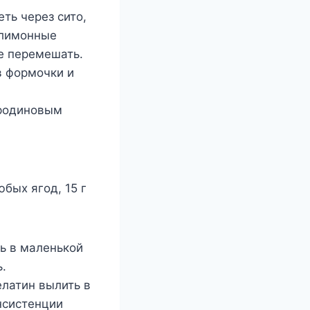
ть через сито,
 лимонные
се перемешать.
в формочки и
ородиновым
юбых ягод, 15 г
ть в маленькой
.
елатин вылить в
нсистенции