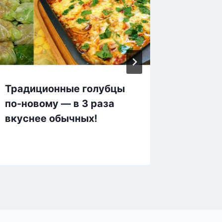
Традиционные голубцы
Хачапу
по-новому — в 3 раза
зелень
вкуснее обычных!
что сл
переда