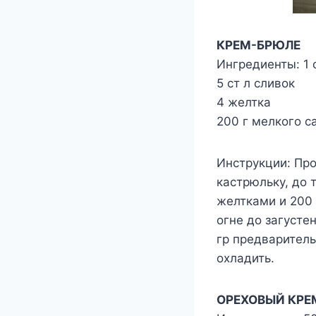
КРЕМ-БРЮЛЕ
Ингредиенты: 1 
5 ст л сливок
4 желтка
200 г мелкого с
Инструкции: Про
кастрюльку, до т
желтками и 200 
огне до загусте
гр предварител
охладить.
ОРЕХОВЫЙ КРЕ