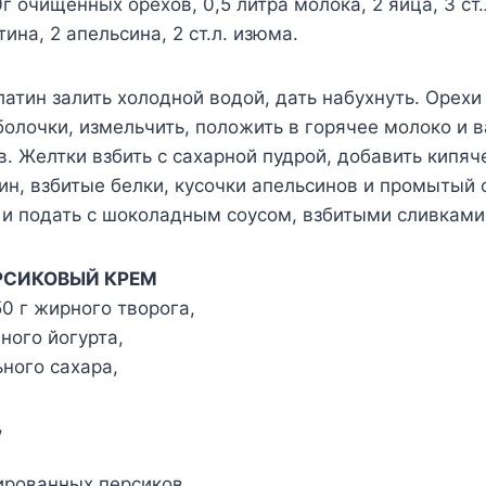
г очищенных орехов, 0,5 литра молока, 2 яйца, 3 ст.
ина, 2 апельсина, 2 ст.л. изюма.
атин залить холодной водой, дать набухнуть. Орехи
болочки, измельчить, положить в горячее молоко и в
в. Желтки взбить с сахарной пудрой, добавить кипяч
н, взбитые белки, кусочки апельсинов и промытый
 и подать с шоколадным соусом, взбитыми сливками
РСИКОВЫЙ КРЕМ
0 г жирного творога,
ного йогурта,
ьного сахара,
,
ированных персиков.