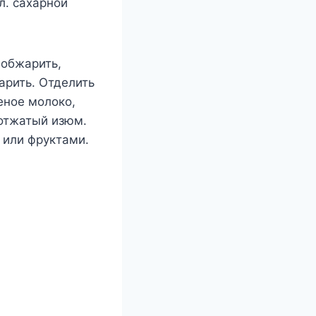
л. сахарной
 обжарить,
арить. Отделить
еное молоко,
 отжатый изюм.
 или фруктами.