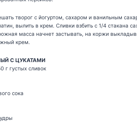
шать творог с йогуртом, сахаром и ванильным саха
атин, вылить в крем. Сливки взбить с 1/4 стакана са
рожная масса начнет застывать, на коржи выкладыв
ожный крем.
ЫЙ С ЦУКАТАМИ
0 г густых сливок
вого сока
пудры