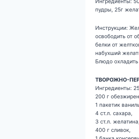
Ингредиенты: 50
пудры, 25г желат
Инструкции: Жел
освободить от о
белки от желтко
набухший желати
Блюдо охладить
ТВОРОЖНО-ПЕ
Ингредиенты: 25
200 г обезжирен
1 пакетик ванил
4 ст.л. сахара,
3 ст.л. желатина
400 г сливок,
1 банка консерв