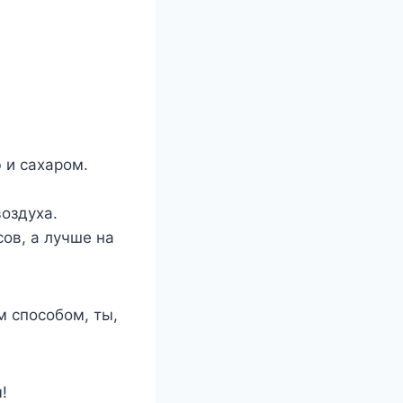
 и сахаром.
воздуха.
сов, а лучше на
м способом, ты,
!