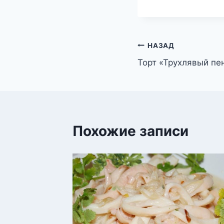
Навигация
НАЗАД
Торт «Трухлявый пе
по
записям
Похожие записи