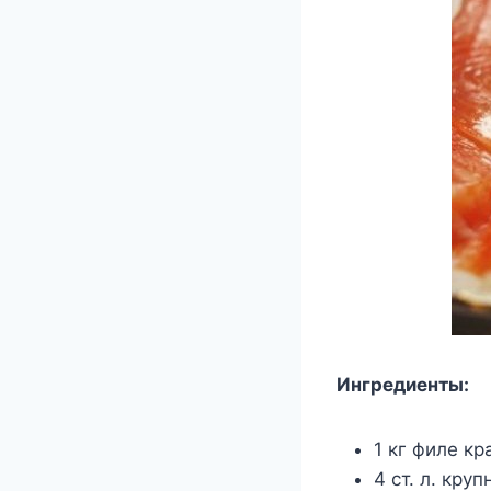
Ингредиенты:
1 кг филе к
4 ст. л. кру