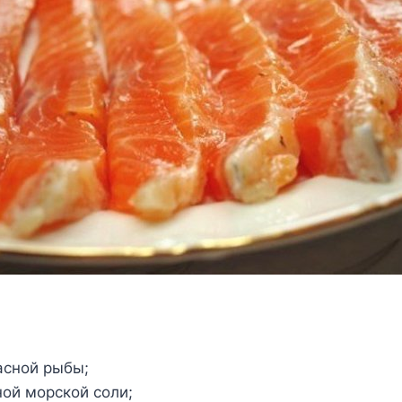
расной рыбы;
пной морской соли;