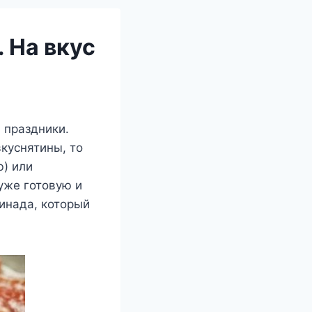
 На вкус
 праздники.
куснятины, то
ю) или
уже готовую и
инада, который