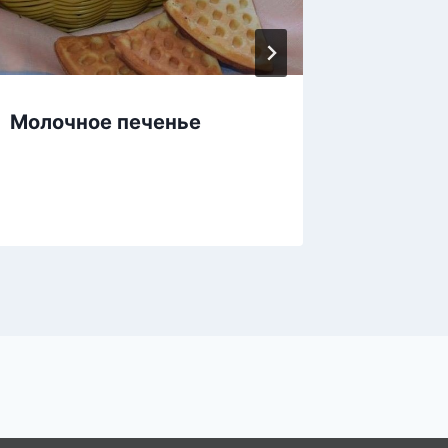
Молочное печенье
Полезн
печенк