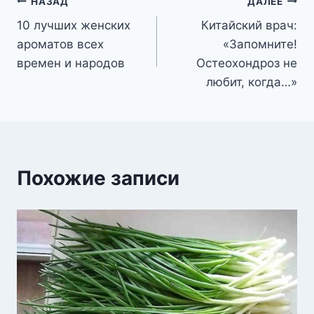
Навигация
НАЗАД
ДАЛЕЕ
10 лучших женских
Китайский врач:
по
ароматов всех
«Запомните!
записям
времен и народов
Остеохондроз не
любит, когда…»
Похожие записи