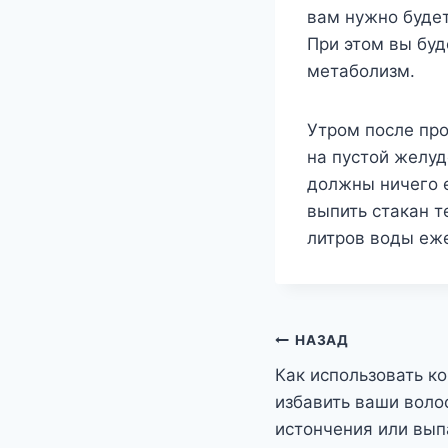
вам нужно будет
При этом вы буд
метаболизм.
Утром после про
на пустой желуд
должны ничего 
выпить стакан т
литров воды еж
Навигация
НАЗАД
Как использовать к
по
избавить ваши воло
записям
истончения или вып