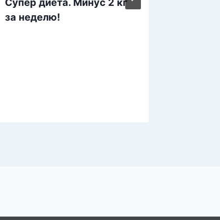
Супер диета. Минус 2 кг
Худеть
за неделю!
Гимнас
на 6 м