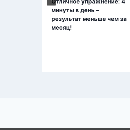
ик и
Отличное упражнение: 4
за
минуты в день –
краб
результат меньше чем за
месяц!