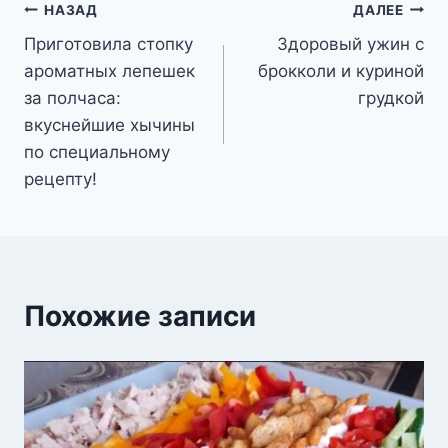
Навигация
НАЗАД
ДАЛЕЕ
Приготовила стопку
Здоровый ужин с
по
ароматных лепешек
брокколи и куриной
записям
за полчаса:
грудкой
вкуснейшие хычины
по специальному
рецепту!
Похожие записи