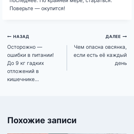
последнее. По крайней мере, стараться.
Поверьте — окупится!
Навигация
НАЗАД
ДАЛЕЕ
Осторожно —
Чем опасна овсянка,
по
ошибки в питании!
если есть её каждый
записям
До 9 кг гадких
день
отложений в
кишечнике…
Похожие записи