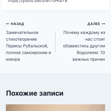
https://youtu.be/Gfef70HdI78
Навигация
НАЗАД
ДАЛЕЕ
Замечательное
Почему каждому из
по
стихотворение
нас стоит
записям
Ларисы Рубальской,
обзавестись другом
полное самоиронии и
Водолеем: 10
юмора
важных причин
Похожие записи