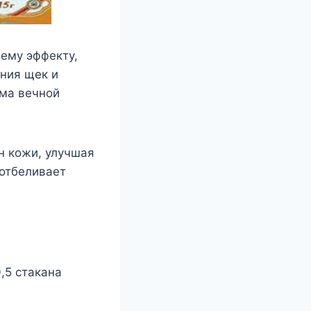
ему эффекту,
ния щек и
ема вечной
н кожи, улучшая
 отбеливает
,5 стакана