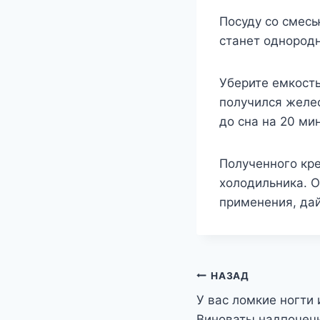
Посуду со смесь
станет однородн
Уберите емкость
получился желео
до сна на 20 ми
Полученного кре
холодильника. О
применения, дай
Навигация
НАЗАД
У вас ломкие ногти 
по
Виноваты надпочеч