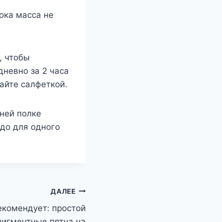
ока масса не
, чтобы
невно за 2 часа
майте салфеткой.
хней полке
адо для одного
ДАЛЕЕ
екомендует: простой
пигментные пятна на