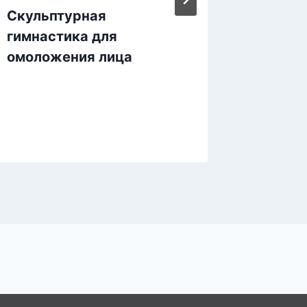
Скульптурная
Врачи 
гимнастика для
Оказы
омоложения лица
уходят
утрам