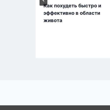
ия для
Как похудеть быстро и
ячая
эффективно в области
а
живота