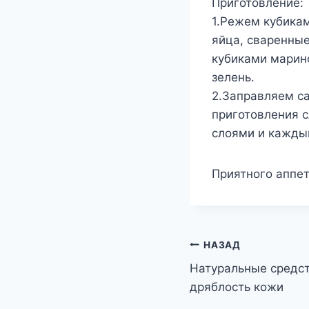
Приготовление:
1.Режем кубика
яйца, сваренны
кубиками марин
зелень.
2.Заправляем са
приготовления с
слоями и кажды
Приятного аппет
Навигация
НАЗАД
Натуральные средст
по
дряблость кожи
записям