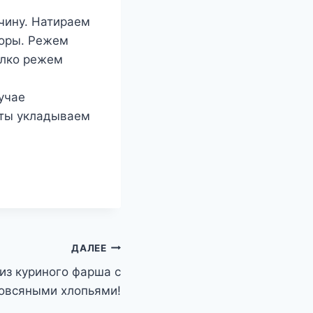
чину. Натираем
доры. Режем
елко режем
учае
нты укладываем
ДАЛЕЕ
из куриного фарша с
овсяными хлопьями!