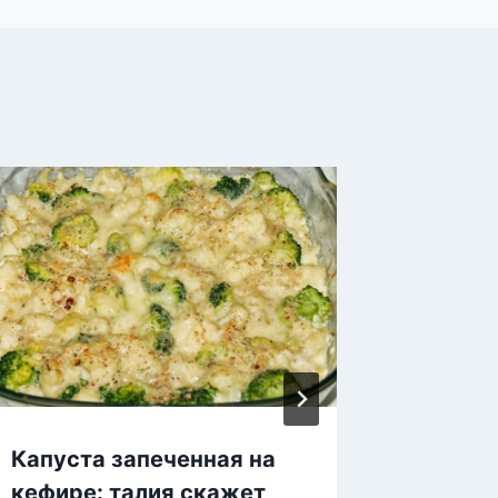
Капуста запеченная на
Как за
кефире: талия скажет
клубни