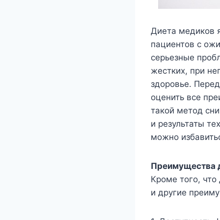
Диета медиков я
пациентов с ожи
серьезные пробл
жестких, при не
здоровье. Перед
оценить все пре
такой метод сн
и результаты те
можно избавитьс
Преимущества 
Кроме того, что
и другие преим