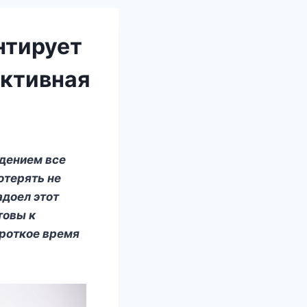
нтирует
ективная
юдением все
отерять не
адоел этот
товы к
ороткое время