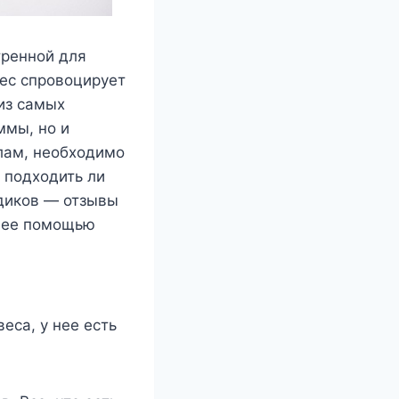
тренной для
вес спровоцирует
из самых
ммы, но и
лам, необходимо
, подходить ли
диков — отзывы
с ее помощью
еса, у нее есть