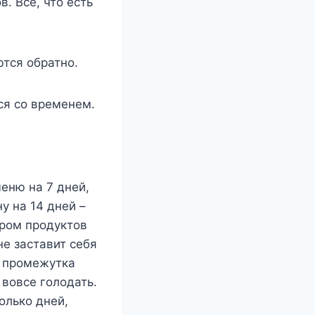
. Все, что есть
тся обратно.
ся со временем.
еню на 7 дней,
у на 14 дней –
ором продуктов
не заставит себя
о промежутка
 вовсе голодать.
олько дней,