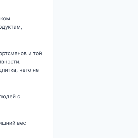
зком
одуктам,
ортсменов и той
ивности.
питка, чего не
людей с
лишний вес