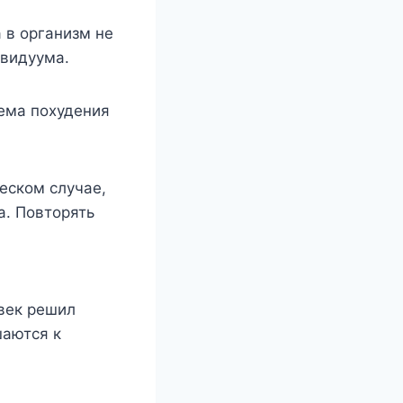
 в организм не
ивидуума.
тема похудения
ческом случае,
а. Повторять
век решил
шаются к