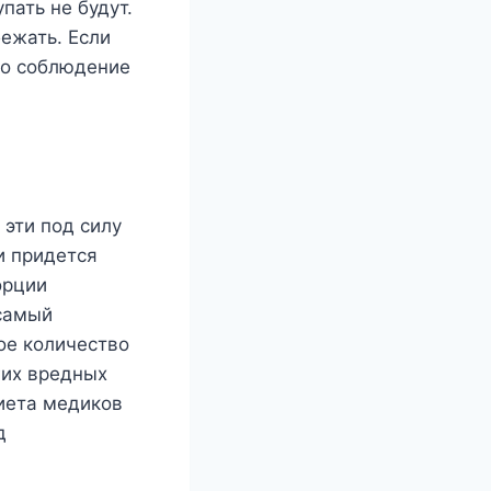
пать не будут.
бежать. Если
го соблюдение
 эти под силу
и придется
орции
самый
ое количество
гих вредных
иета медиков
д