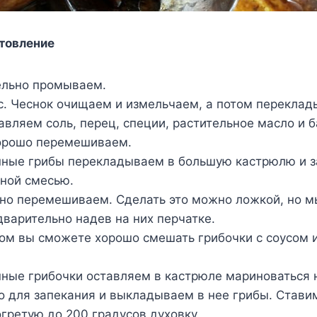
товление
ельно промываем.
с. Чеснок очищаем и измельчаем, а потом переклад
авляем соль, перец, специи, растительное масло и 
хорошо перемешиваем.
нные грибы перекладываем в большую кастрюлю и 
ной смесью.
но перемешиваем. Сделать это можно ложкой, но м
дварительно надев на них перчатке.
ом вы сможете хорошо смешать грибочки с соусом и
ные грибочки оставляем в кастрюле мариноваться н
 для запекания и выкладываем в нее грибы. Ставим
огретую до 200 градусов духовку.