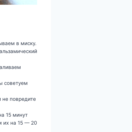
ываем в миску.
бальзамический
заливаем
ы советуем
 не повредите
а 15 минут
 их на 15 — 20