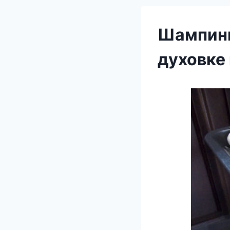
Шампинь
духовке