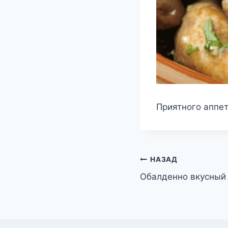
Приятного аппет
Навигация
НАЗАД
Обалденно вкусный 
по
записям