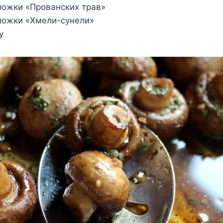
ложки «Прованских трав»
ложки «Хмели-сунели»
у