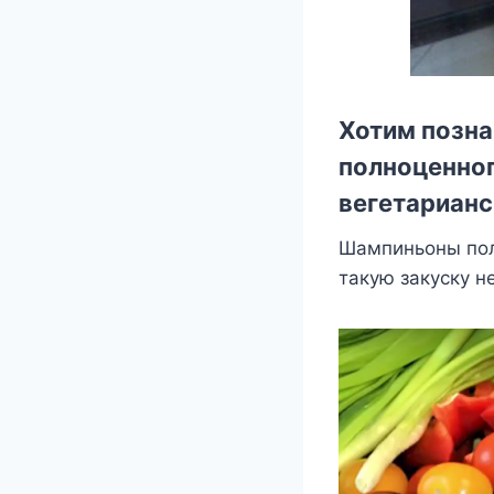
Хотим позна
полноценног
вегетарианс
Шампиньоны пол
такую закуску н