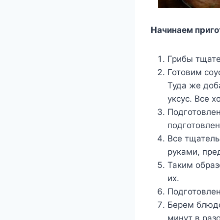
Начинаем приго
Грибы тщат
Готовим соу
Туда же доб
уксус. Все 
Подготовле
подготовлен
Все тщатель
руками, пре
Таким образ
их.
Подготовлен
Берем блюдо
минут в раз