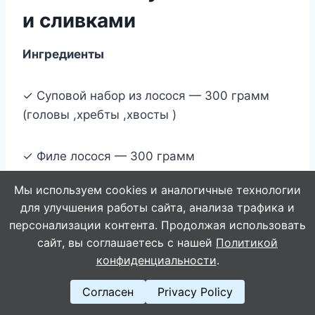
и сливками
Ингредиенты
✓ Суповой набор из лосося — 300 грамм
(головы ,хребты ,хвосты )
✓ Филе лосося — 300 грамм
Мы используем cookies и аналогичные технологии
✓ Картофель — 3 штуки
для улучшения работы сайта, анализа трафика и
персонализации контента. Продолжая использовать
✓ Морковь — 1 штуки
сайт, вы соглашаетесь с нашей
Политикой
конфиденциальности
.
✓ Репчатый лук — 2 штуки
Согласен
Privacy Policy