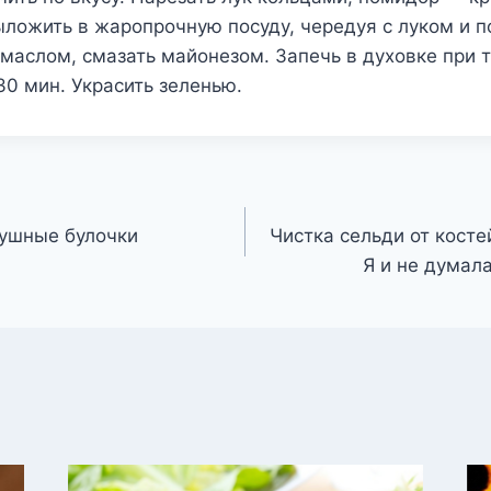
ыложить в жаропрочную посуду, чередуя с луком и 
 маслом, смазать майонезом. Запечь в духовке при 
30 мин. Украсить зеленью.
душные булочки
Чистка сельди от кост
Я и не думала