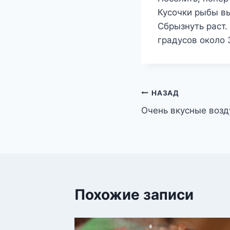
Кусочки рыбы в
Сбрызнуть раст.
градусов около 
Навигация
НАЗАД
Очень вкусные воз
по
записям
Похожие записи