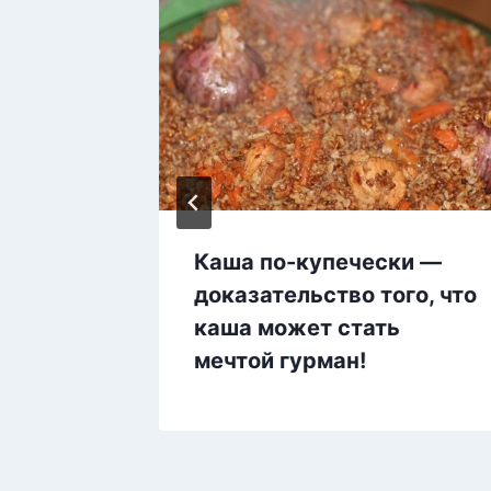
ясом:
Каша по-купечески —
до,
доказательство того, что
я
каша может стать
мечтой гурман!