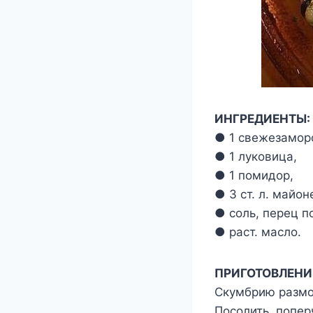
ИНГРЕДИЕНТЫ:
● 1 свежезамор
● 1 луковица,
● 1 помидор,
● 3 ст. л. майон
● соль, перец по
● раст. масло.
ПРИГОТОВЛЕНИ
Скумбрию размор
Посолить, попер