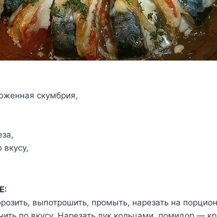
оженная скумбрия,
еза,
 вкусу,
Е:
озить, выпотрошить, промыть, нарезать на порцион
чить по вкусу. Нарезать лук кольцами, помидор — к