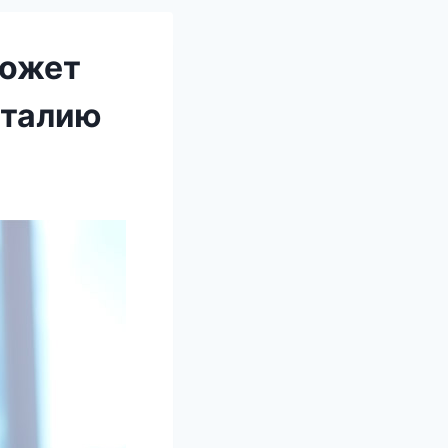
может
 талию