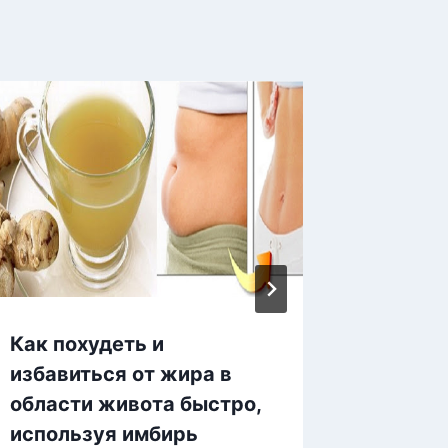
Как похудеть и
Сырая 
избавиться от жира в
— удив
области живота быстро,
здоров
используя имбирь