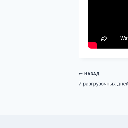
Навигация
НАЗАД
7 разгрузочных дне
по
записям