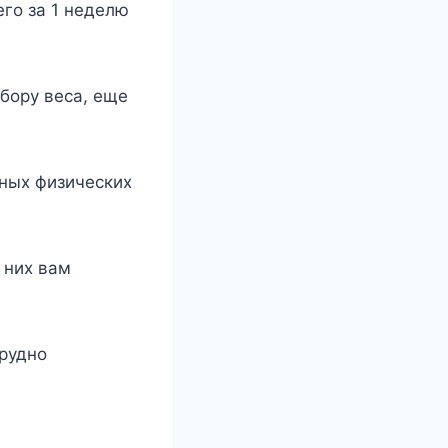
его за 1 неделю
абору веса, еще
ных физических
 них вам
трудно