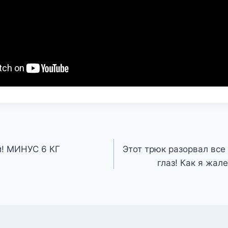
й! МИНУС 6 КГ
Этот трюк разорвал вс
глаз! Как я жал