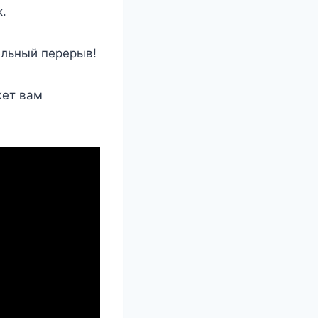
.
ельный перерыв!
жет вам