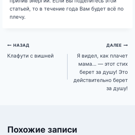
прилив энергии. Если Вы поделитесь этой
статьей, то в течение года Вам будет всё по
плечу.
Навигация
НАЗАД
ДАЛЕЕ
Клафути с вишней
Я видел, как плачет
по
мама… — этот стих
записям
берет за душу! Это
действительно берет
за душу!
Похожие записи