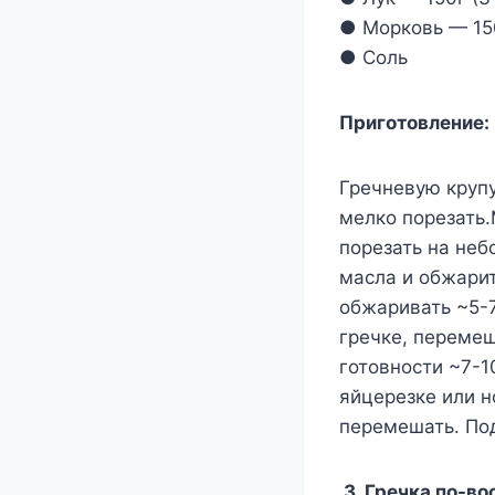
● Морковь — 150
● Соль
Приготовление:
Гречневую крупу
мелко порезать.
порезать на неб
масла и обжарит
обжаривать ~5-
гречке, перемеш
готовности ~7-1
яйцерезке или н
перемешать. Под
3. Гречка по-в