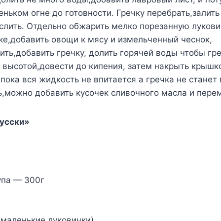
ньком огне до готовности. Гречку перебрать,залить
 слить. Отдельно обжарить мелко порезанную лукови
ке,добавить овощи к мясу и измельченный чеснок,
ить,добавить гречку, долить горячей воды чтобы гр
 высотой,довести до кипения, затем накрыть крышко
пока вся жидкость не впитается а гречка не станет
ь,можно добавить кусочек сливочного масла и пере
русски»
упа — 300г
 маленькие луковички)