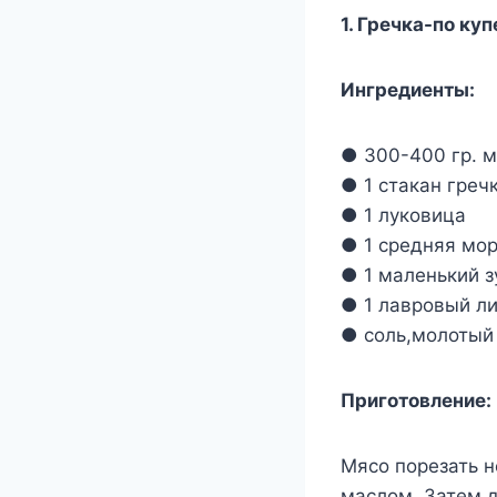
1. Гречка-по ку
Ингредиенты:
● 300-400 гр. 
● 1 стакан греч
● 1 луковица
● 1 средняя мо
● 1 маленький з
● 1 лавровый л
● соль,молотый 
Приготовление:
Мясо порезать 
маслом. Затем д