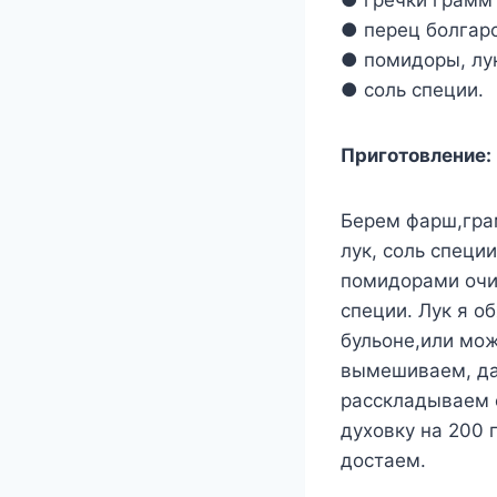
● гречки грамм
● перец болгарс
● помидоры, лу
● соль специи.
Приготовление:
Берем фарш,гра
лук, соль специ
помидорами очи
специи. Лук я о
бульоне,или мож
вымешиваем, да
расскладываем 
духовку на 200 
достаем.