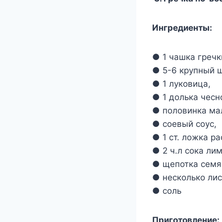
Ингредиенты:
● 1 чашка гречк
● 5-6 крупный 
● 1 луковица,
● 1 долька чесн
● половинка ма
● соевый соус,
● 1 ст. ложка р
● 2 ч.л сока ли
● щепотка семя
● несколько ли
● соль
Приготовление: