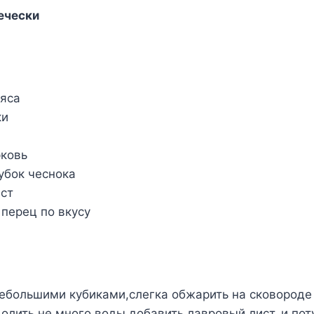
печески
мяса
ки
рковь
убок чеснока
ист
перец по вкусу
небольшими кубиками,слегка обжарить на сковороде
олить не много воды,добавить лавровый лист, и по