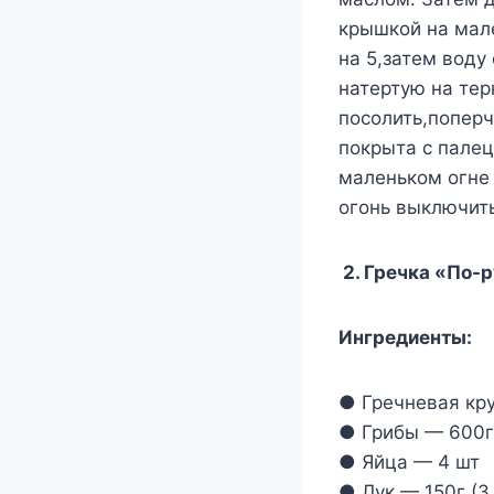
крышкой на мале
на 5,затем воду
натертую на тер
посолить,поперч
покрыта с палец
маленьком огне 
огонь выключит
2. Гречка «По-
Ингредиенты:
● Гречневая кр
● Грибы — 600г
● Яйца — 4 шт
● Лук — 150г (3