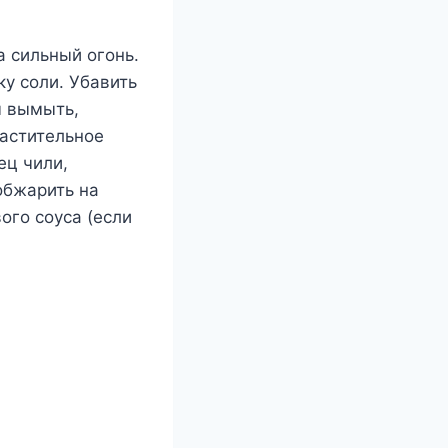
а сильный огонь.
ку соли. Убавить
ы вымыть,
растительное
ец чили,
обжарить на
ого соуса (если