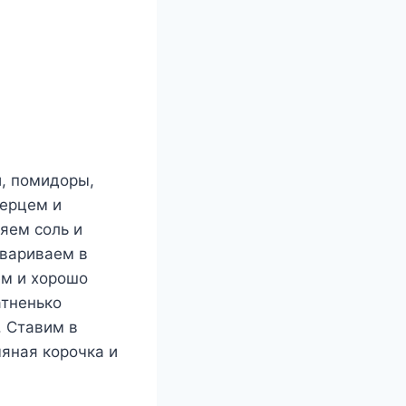
, помидоры,
перцем и
яем соль и
твариваем в
ем и хорошо
атненько
 Ставим в
мяная корочка и