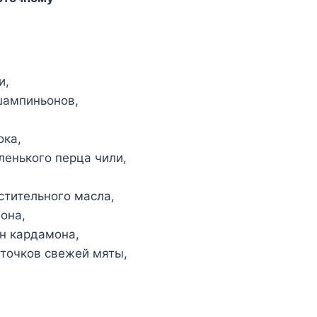
и,
шампиньонов,
ока,
ленького перца чили,
астительного масла,
мона,
н кардамона,
сточков свежей мяты,