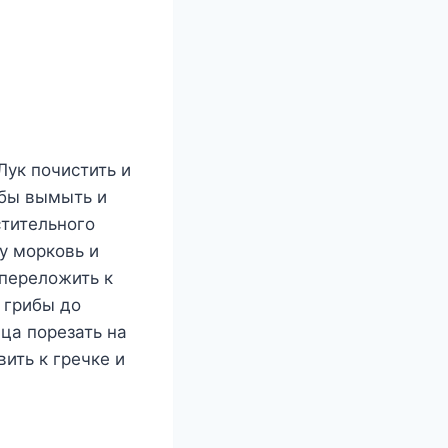
Лук почистить и
ибы вымыть и
стительного
у морковь и
переложить к
 грибы до
йца порезать на
ить к гречке и