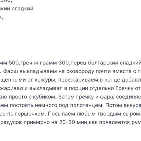
 300,
кий сладкий,
к,
мм 500,гречки грамм 300,перец болгарский сладкий
и. Фарш выкладываем на сковороду почти вместе с 
щенными от кожуры, пережариваем,в конце добавл
бжаривал и выкладывал в порции отдельно Гречку о
но просто с кубиком. Затем гречку и фарш соединя
ем постоять немного под полотенцем. Потом аккур
ее по горшочкам. Посыпаем любым твердым сыром.
градусов примерно на 20-30 мин,как появляется ру