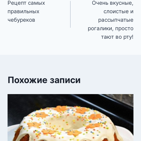
Рецепт самых
Очень вкусные,
по
правильных
слоистые и
записям
чебуреков
рассыпчатые
рогалики, просто
тают во рту!
Похожие записи