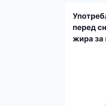
Употребл
перед с
жира за 