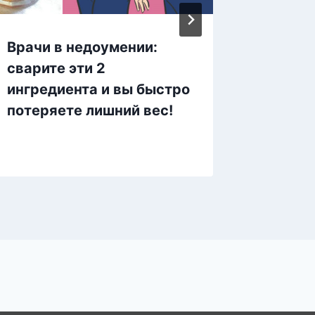
Врачи в недоумении:
Супер 
сварите эти 2
америк
ингредиента и вы быстро
Потеря
потеряете лишний вес!
без уп
возмо