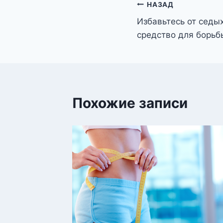
Навигация
НАЗАД
Избавьтесь от седы
по
средство для борьб
записям
Похожие записи