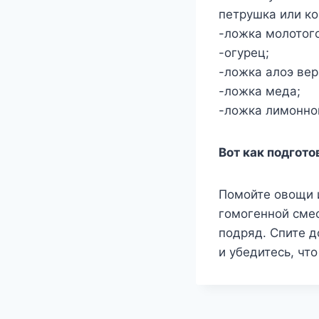
петрушка или ко
-ложка молотог
-огурец;
-ложка алоэ вер
-ложка меда;
-ложка лимонног
Вот как подгото
Помойте овощи 
гомогенной смес
подряд. Спите д
и убедитесь, чт