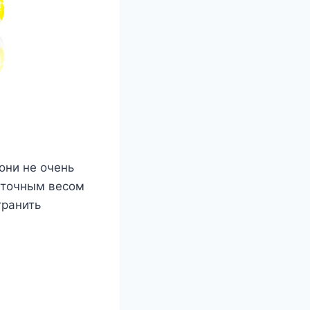
они не очень
быточным весом
транить