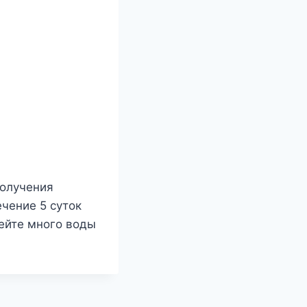
получения
ечение 5 суток
пейте много воды