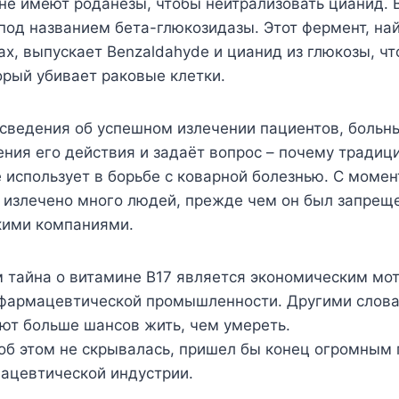
не имеют роданезы, чтобы нейтрализовать цианид. 
под названием бета-глюкозидазы. Этот фермент, на
ах, выпускает Benzaldahyde и цианид из глюкозы, чт
орый убивает раковые клетки.
сведения об успешном излечении пациентов, больны
ния его действия и задаёт вопрос – почему традиц
 использует в борьбе с коварной болезнью. С момен
о излечено много людей, прежде чем он был запрещ
ими компаниями.
м тайна о витамине В17 является экономическим мо
армацевтической промышленности. Другими слова
ют больше шансов жить, чем умереть.
 об этом не скрывалась, пришел бы конец огромным
мацевтической индустрии.