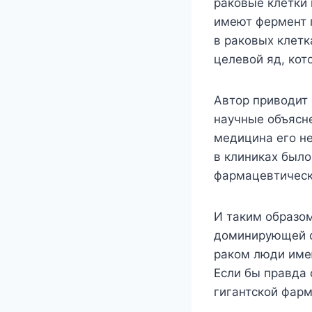
раковые клетки 
имеют фермент 
в раковых клетк
целевой яд, кот
Автор приводит 
научные объясне
медицина его не
в клиниках был
фармацевтическ
И таким образо
доминирующей ф
раком люди име
Если бы правда
гигантской фар