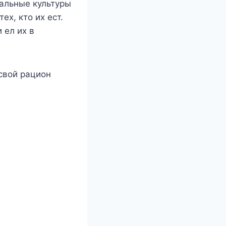
дальные культуры
ех, кто их ест.
 ел их в
свой рацион