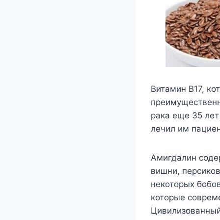
Витамин В17, ко
преимущественн
рака еще 35 лет
лечил им пациен
Амигдалин содер
вишни, персиков
некоторых бобов
которые совреме
Цивилизованный 