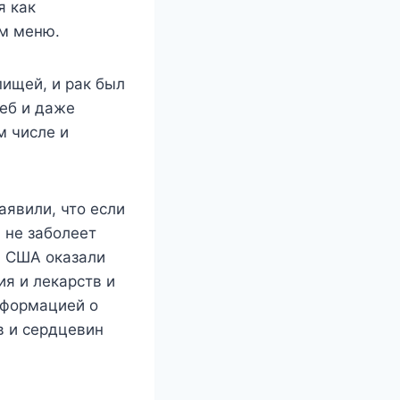
я как
ем меню.
ищей, и рак был
еб и даже
м числе и
аявили, что если
 не заболеет
я США оказали
ия и лекарств и
нформацией о
в и сердцевин