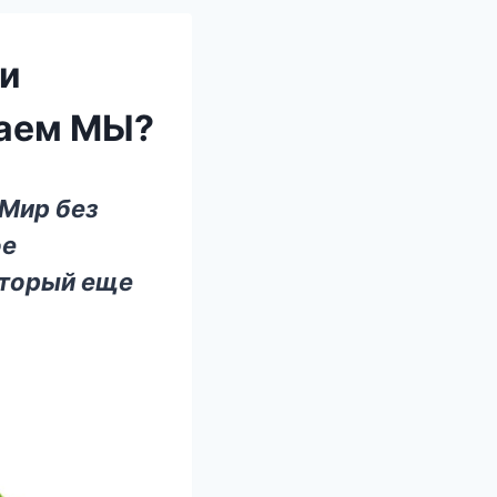
ши
наем МЫ?
«Мир без
ое
оторый еще