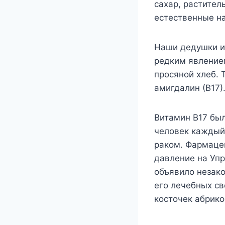
сахар, растител
естественные н
Наши дедушки и
редким явление
просяной хлеб. 
амигдалин (В17)
Витамин В17 был
человек каждый 
раком. Фармаце
давление на Упр
объявило незак
его лечебных св
косточек абрико