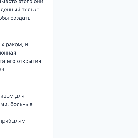
Вместо этого они
йденный только
обы создать
х раком, и
ионная
та его открытия
ен
тивом для
ми, больные
 прибылям