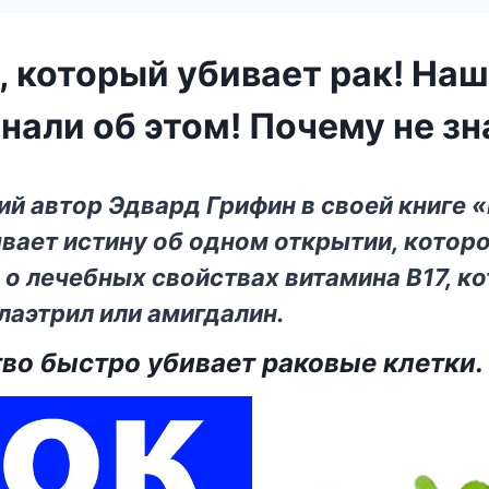
, который убивает рак! На
знали об этом! Почему не з
й автор Эдвард Грифин в своей книге 
вает истину об одном открытии, котор
 о лечебных свойствах витамина В17, к
лаэтрил или амигдалин.
во быстро убивает раковые клетки.