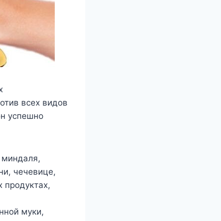
х
отив всех видов
он успешно
 миндаля,
ни, чечевице,
х продуктах,
нной муки,