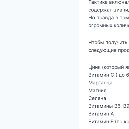
Тактика включал
содержат цианид
Но правда в том
огромных колич
Чтобы получить 
следующие прод
Цинк (который 
Витамин С ( до 
Марганца
Магния
Селена
Витамины B6, B9
Витамин А
Витамин Е (по к