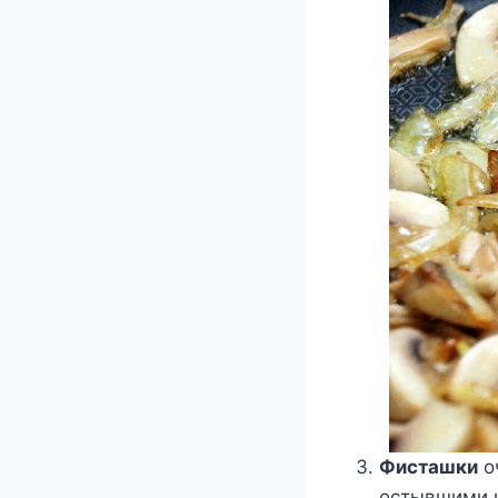
Фисташки
о
остывшими ш