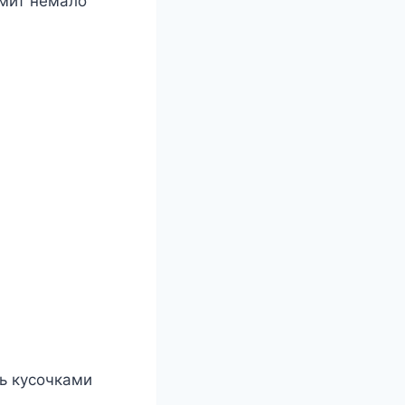
омит немало
жь кусочками