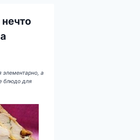
 нечто
 а
я элементарно, а
ое блюдо для