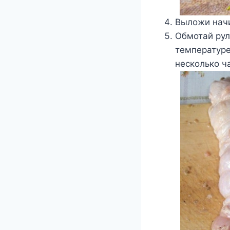
Выложи начи
Обмотай ру
температуре
несколько ч