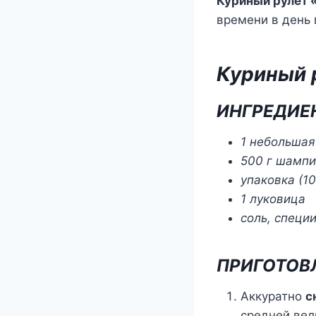
Куриный рулет
времени в день 
Куриный 
ИНГРЕДИЕ
1 небольшая
500 г шамп
упаковка (1
1 луковица
соль, специи
ПРИГОТОВ
Аккуратно
с
средней ве