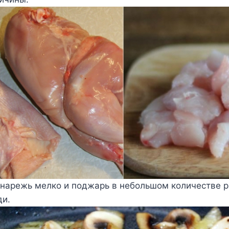
нарежь мелко и поджарь в небольшом количестве р
ди.