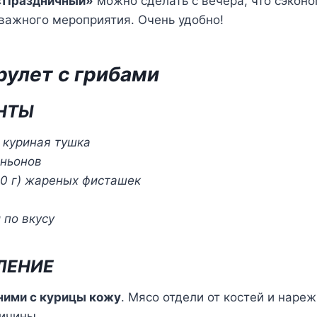
 «Праздничный»
можно сделать с вечера, что сэкон
важного мероприятия. Очень удобно!
рулет с грибами
НТЫ
 куриная тушка
иньонов
00 г) жареных фисташек
 по вкусу
ЛЕНИЕ
ними с курицы кожу
. Мясо отдели от костей и наре
личины.