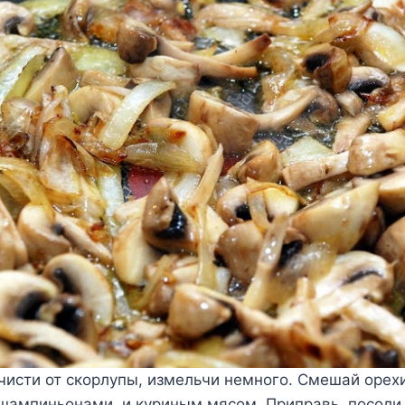
чисти от скорлупы, измельчи немного. Смешай орех
ампиньонами, и куриным мясом. Приправь, посоли 