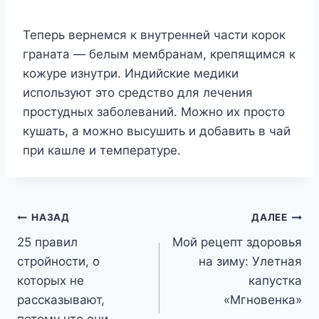
Теперь вернемся к внутренней части корок
граната — белым мембранам, крепящимся к
кожуре изнутри. Индийские медики
используют это средство для лечения
простудных заболеваний. Можно их просто
кушать, а можно высушить и добавить в чай
при кашле и температуре.
Навигация
НАЗАД
ДАЛЕЕ
25 правил
Мой рецепт здоровья
по
стройности, о
на зиму: Улетная
записям
которых не
капустка
рассказывают,
«Мгновенка»
потому что они