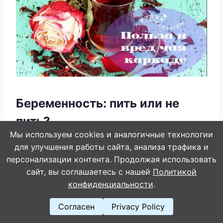
Беременность: пить или не
пить?
Мы используем cookies и аналогичные технологии
Можно ли беременным чай Каркаде?
для улучшения работы сайта, анализа трафика и
персонализации контента. Продолжая использовать
сайт, вы соглашаетесь с нашей
Политикой
В период ожидания ребенка пить напиток
конфиденциальности
.
нужно крайне осторожно, так это может
привести к повышению тонуса матки. Для
Согласен
Privacy Policy
предупреждения такой ситуации