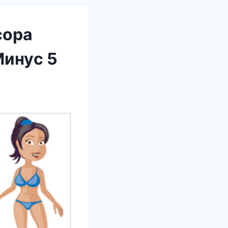
сора
Минуc 5