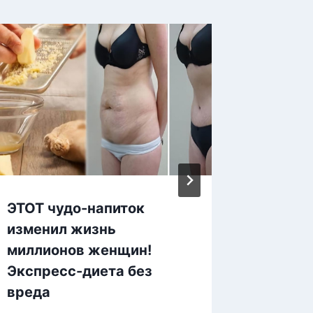
ЭТОТ чудо-напиток
Самая 
изменил жизнь
всех, 
миллионов женщин!
слышал
Экспресс-диета без
варёны
вреда