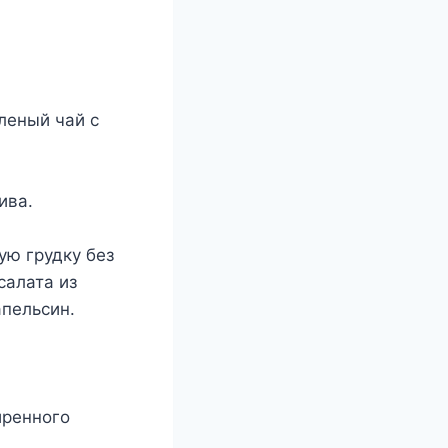
леный чай с
ива.
ую грудку без
салата из
апельсин.
иренного