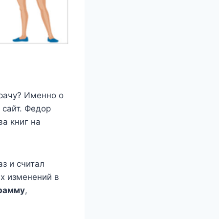
врачу? Именно о
 сайт. Федор
ва книг на
аз и считал
х изменений в
грамму
,