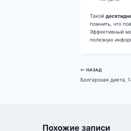
Такой
десятидн
помнить, что по
Эффективный ме
полезную инфор
Навигация
НАЗАД
Болгарская диета, 1
по
записям
Похожие записи