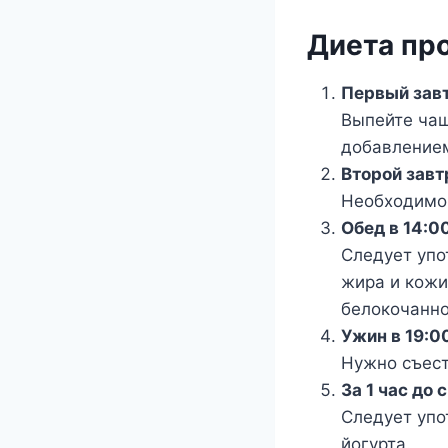
Диета пр
Первый завт
Выпейте чаш
добавлением
Второй завт
Необходимо 
Обед в 14:0
Следует упо
жира и кожи
белокочанно
Ужин в 19:0
Нужно съест
За 1 час до 
Следует упо
йогурта.