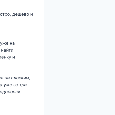
стро, дешево и
 уже на
 найти
ленку и
ыл ни плоским,
а уже за три
водоросли.