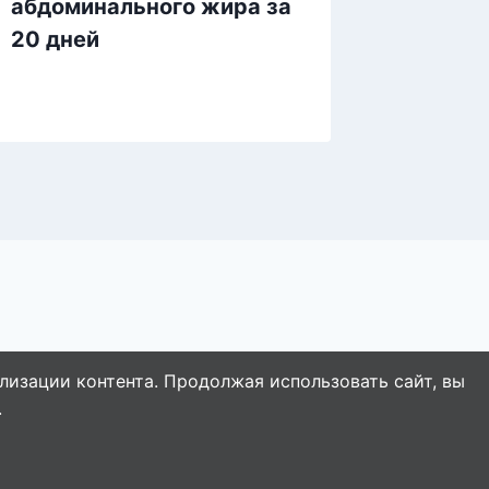
абдоминального жира за
расшиф
20 дней
понима
лизации контента. Продолжая использовать сайт, вы
.