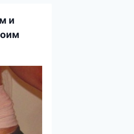
м и
воим