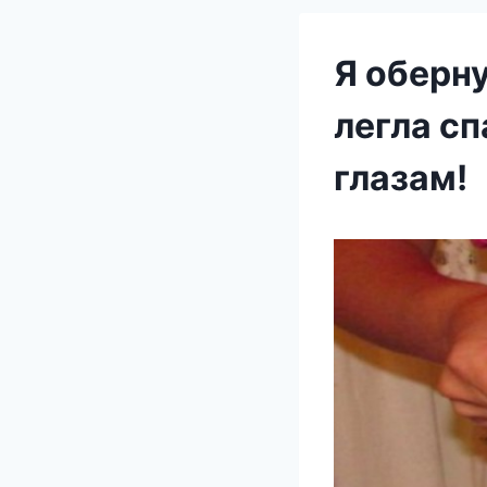
Я оберн
легла сп
глазам!