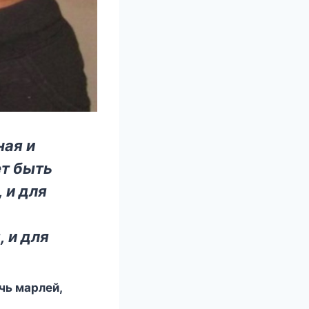
ная и
ет быть
 и для
 и для
чь марлей,