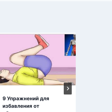
9 Упражнений для
Биохим
избавления от
крови 