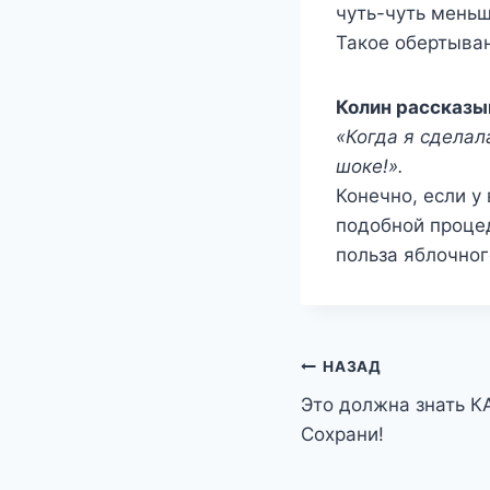
чуть-чуть мень
Такое обертыван
Колин рассказы
«Когда я сделала
шоке!».
Конечно, если у
подобной проце
польза яблочног
Навигация
НАЗАД
Это должна знать 
по
Сохрани!
записям