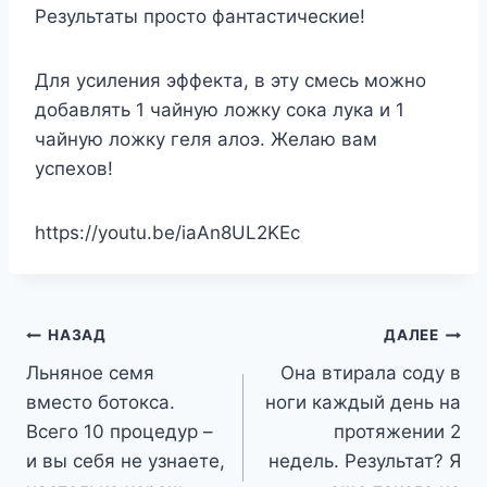
Результаты просто фантастические!
Для усиления эффекта, в эту смесь можно
добавлять 1 чайную ложку сока лука и 1
чайную ложку геля алоэ. Желаю вам
успехов!
https://youtu.be/iaAn8UL2KEc
Навигация
НАЗАД
ДАЛЕЕ
Льняное семя
Она втирала соду в
по
вместо ботокса.
ноги каждый день на
записям
Всего 10 процедур –
протяжении 2
и вы себя не узнаете,
недель. Результат? Я