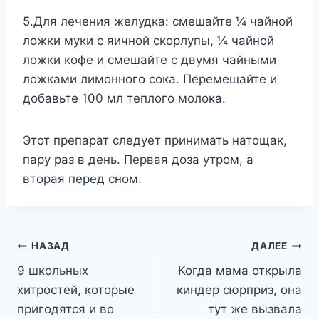
5.Для лечения желудка: смешайте ¼ чайной
ложки муки с яичной скорлупы, ¼ чайной
ложки кофе и смешайте с двумя чайными
ложками лимонного сока. Перемешайте и
добавьте 100 мл теплого молока.
Этот препарат следует принимать натощак,
пару раз в день. Первая доза утром, а
вторая перед сном.
Навигация
НАЗАД
ДАЛЕЕ
9 школьных
Когда мама открыла
по
хитростей, которые
киндер сюрприз, она
записям
пригодятся и во
тут же вызвала