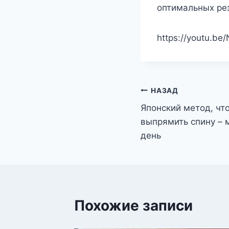
оптимальных рез
https://youtu.b
Навигация
НАЗАД
Японский метод, чт
по
выпрямить спину – м
записям
день
Похожие записи