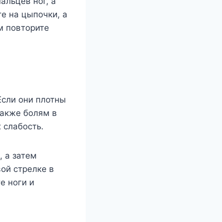
альцев ног, а
те на цыпочки, а
м повторите
Если они плотны
также болям в
 слабость.
, а затем
ой стрелке в
е ноги и