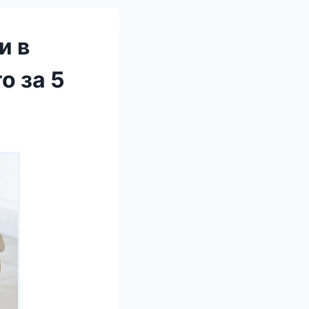
и в
о за 5