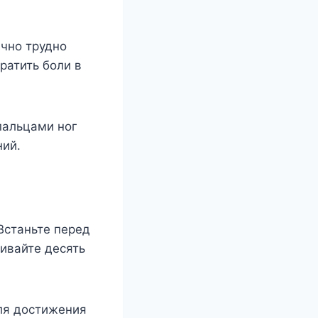
чно трудно
ратить боли в
 пальцами ног
ний.
 Встаньте перед
ивайте десять
ля достижения