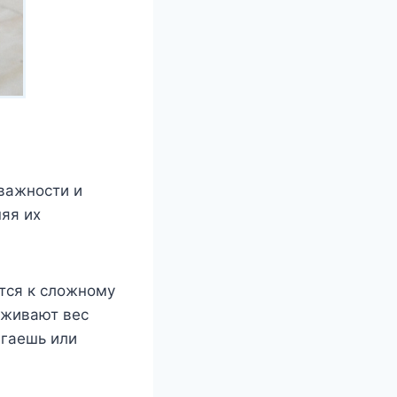
 важности и
няя их
тся к сложному
рживают вес
егаешь или