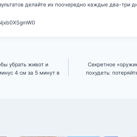
ультатов делайте их поочередно каждые два-три д
e/Njxb0XSgmW0
обы убрать живот и
Секретное «оружи
инус 4 см за 5 минут в
похудеть: потеряйте