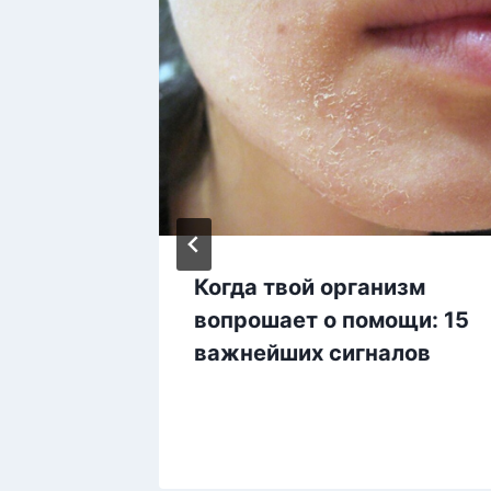
в
Когда твой организм
ей
вопрошает о помощи: 15
око и
важнейших сигналов
ты)