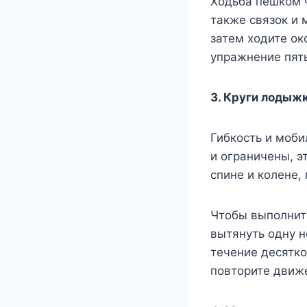
Ходьба пешком ч
также связок и 
затем ходите ок
упражнение пять
3. Круги лодыж
Гибкость и моби
и ограничены, э
спине и колене,
Чтобы выполнить
вытянуть одну н
течение десятко
повторите движе