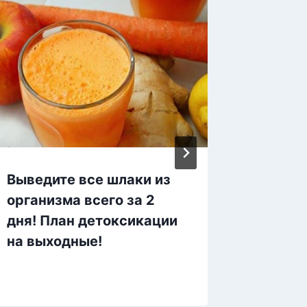
Выведите все шлаки из
Как пр
организма всего за 2
болезн
дня! План детоксикации
которы
на выходные!
каждо