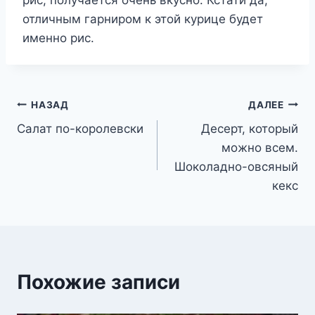
рис, получается очень вкусно. Кстати да,
отличным гарниром к этой курице будет
именно рис.
Навигация
НАЗАД
ДАЛЕЕ
Салат по-королевски
Десерт, который
по
можно всем.
записям
Шоколадно-овсяный
кекс
Похожие записи