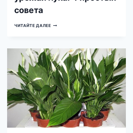
совета
ТЕПЕРЬ
ЧИТАЙТЕ ДАЛЕЕ
Я
КАЖДЫЙ
ГОД
ПОЛУЧАЮ
БОЛЬШОЙ
УРОЖАЙ
ЛУКА:
4
ПРОСТЫХ
СОВЕТА