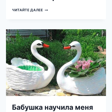
20
ЧИТАЙТЕ ДАЛЕЕ
ИДЕЙ,
КОТОРЫЕ
ПОМОГУТ
ВЫГОДНО
ВЫДЕЛИТЬ
СВОЙ
УЧАСТОК
ОТ
СОСЕДНЕГО
БЕЗ
ЛИШНИХ
ЗАТРАТ
Бабушка научила меня