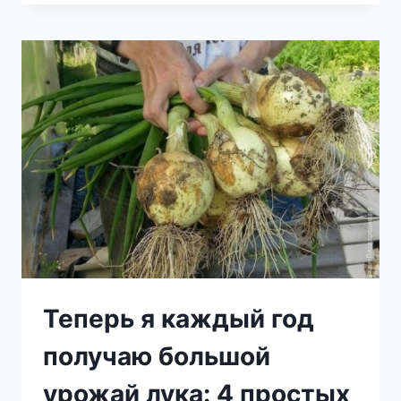
ТАМПОН
В
ЯБЛОЧНОМ
УКСУСЕ
И
НАНЕСЛА
НА
ЛИЦО.
И
САМА
НЕ
ОЖИДАЛА
ТАКОГО
ЭФФЕКТА!..
Теперь я каждый год
получаю большой
урожай лука: 4 простых