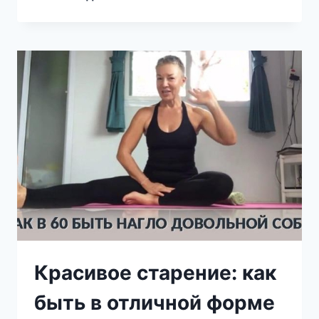
ЭТИМ
СРЕДСТВОМ
ВЫ
ЗАБУДЕТЕ
О
МУХАХ,
КОМАРАХ
И
ТАРАКАНАХ
В
ДОМЕ
МАКСИМУМ
ЧЕРЕЗ
2
ЧАСА
Красивое старение: как
быть в отличной форме