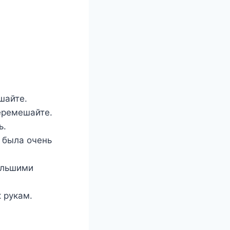
шайте.
еремешайте.
ь.
а была очень
ольшими
к рукам.