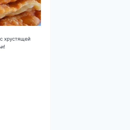
 с хрустящей
и!