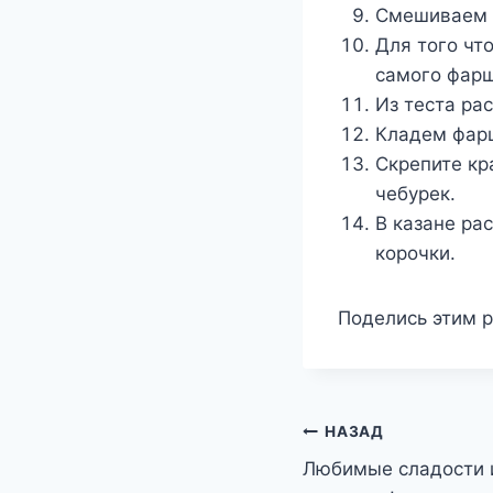
Смешиваем м
Для того чт
самого фарш
Из теста ра
Кладем фарш
Скрепите кр
чебурек.
В казане ра
корочки.
Поделись этим р
Навигация
НАЗАД
Любимые сладости и
по