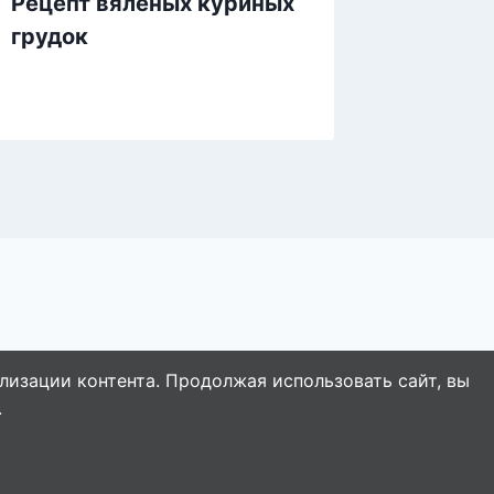
Рецепт вяленых куриных
Как за
грудок
мяса в
лизации контента. Продолжая использовать сайт, вы
.