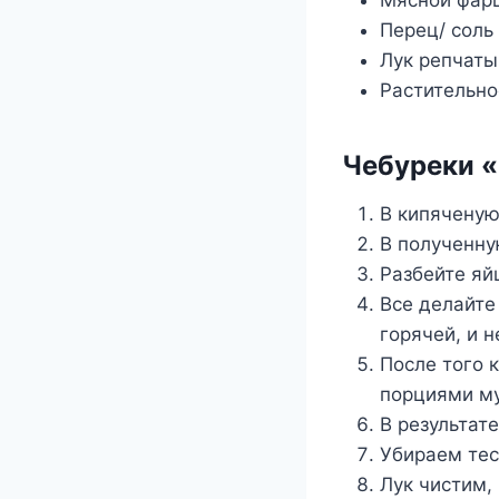
Мясной фарш
Перец/ соль
Лук репчатый
Растительно
Чебуреки «
В кипяченую
В полученну
Разбейте яй
Все делайте
горячей, и н
После того 
порциями му
В результате
Убираем тес
Лук чистим,