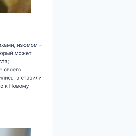
ехами, изюмом –
оторый может
ста;
е своего
ились, а ставили
го к Новому