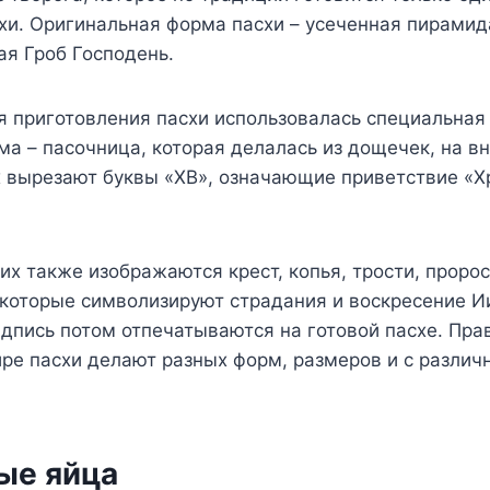
хи. Оригинальная форма пасхи – усеченная пирамид
я Гроб Господень.
я приготовления пасхи использовалась специальная
а – пасочница, которая делалась из дощечек, на в
х вырезают буквы «ХВ», означающие приветствие «Х
них также изображаются крест, копья, трости, проро
 которые символизируют страдания и воскресение И
адпись потом отпечатываются на готовой пасхе. Прав
ре пасхи делают разных форм, размеров и с разли
ые яйца