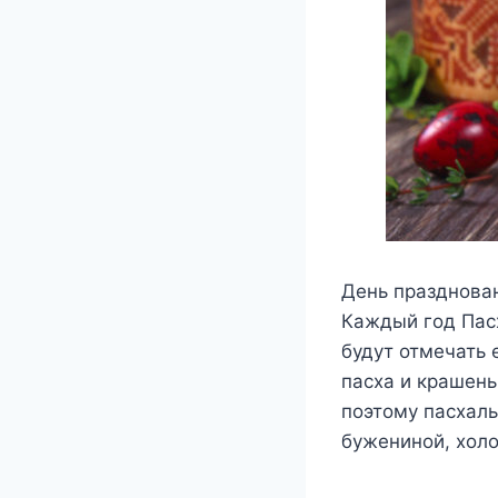
День празднова
Каждый год Пасх
будут отмечать 
пасха и крашены
поэтому пасхал
бужениной, хол