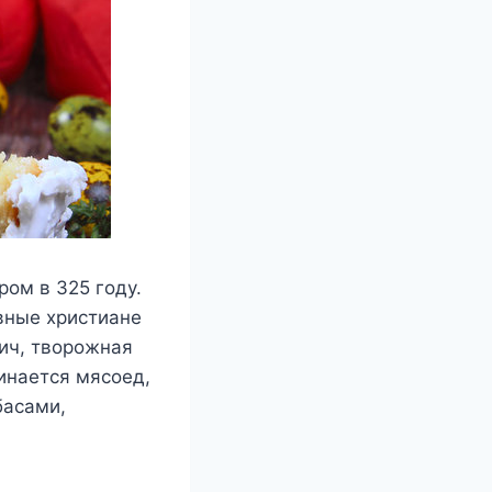
ом в 325 году.
вные христиане
лич, творожная
инается мясоед,
басами,