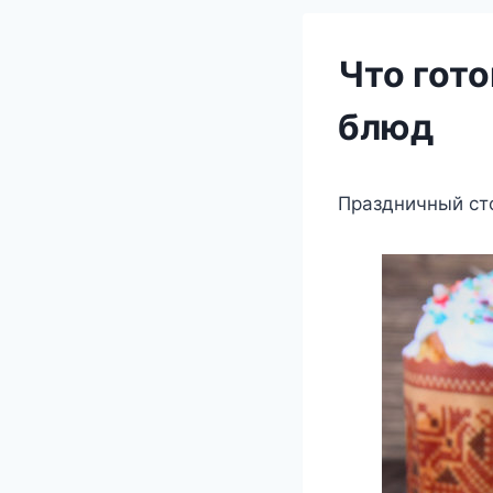
Что гот
блюд
Праздничный сто