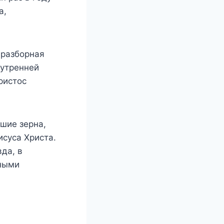
а,
 разборная
нутренней
ристос
сшие зерна,
исуса Христа.
да, в
чными