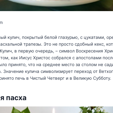
om
й кулич, покрытый белой глазурью, с цукатами, ор
асхальной трапезы. Это не просто сдобный кекс, к
Кулич, в первую очередь, – символ Воскресения Хри
том, как Иисус Христос собрался с апостолами посл
ыло принято, что на среднее место за столом не сад
а. Значение кулича символизирует переход от Ветхо
принято печь в Чистый Четверг и в Великую Субботу.
я пасха