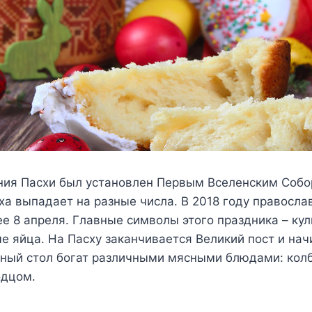
ния Пасхи был установлен Первым Вселенским Собор
а выпадает на разные числа. В 2018 году правосла
ее 8 апреля. Главные символы этого праздника – ку
е яйца. На Пасху заканчивается Великий пост и нач
ьный стол богат различными мясными блюдами: кол
одцом.