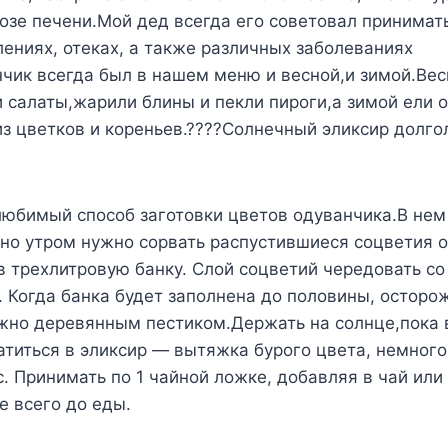
озе печени.Мой дед всегда его советовал принимат
лениях, отеках, а также различных заболеваниях
чик всегда был в нашем меню и весной,и зимой.Вес
 салаты,жарили блины и пекли пироги,а зимой ели
из цветков и кореньев.????Солнечный эликсир долго
любимый способ заготовки цветов одуванчика.В нем
но утром нужно сорвать распустившиеся соцветия 
в трехлитровую банку. Слой соцветий чередовать со
. Когда банка будет заполнена до половины, осторо
жно деревянным пестиком.Держать на солнце,пока в
атиться в эликсир — вытяжка бурого цвета, немного
с. Принимать по 1 чайной ложке, добавляя в чай или
е всего до еды.