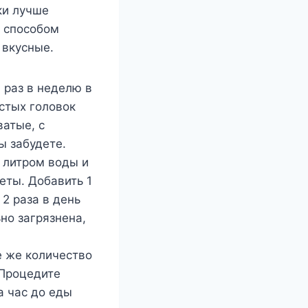
ки лучше
е способом
 вкусные.
1 раз в неделю в
стых головок
ватые, с
ы забудете.
е литром воды и
еты. Добавить 1
 2 раза в день
ьно загрязнена,
е же количество
 Процедите
а час до еды