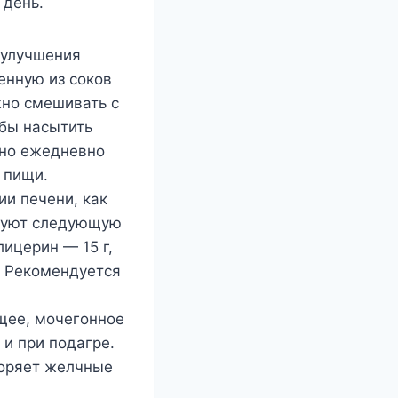
 день.
 улучшения
енную из соков
жно смешивать с
бы насытить
чно ежедневно
 пищи.
ии печени, как
ндуют следующую
лицерин — 15 г,
. Рекомендуется
щее, мочегонное
 и при подагре.
воряет желчные