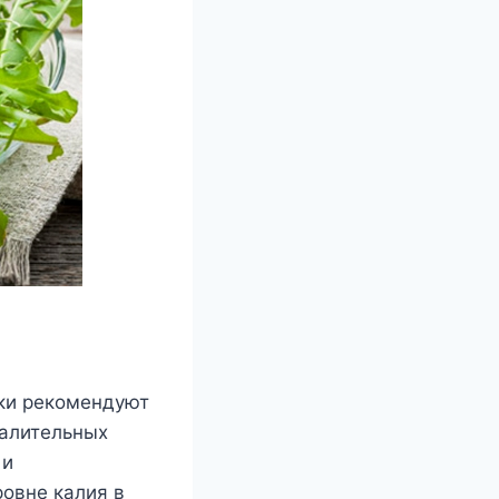
ики рекомендуют
палительных
 и
ровне калия в