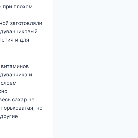
ь при плохом
ной заготовляли
 одуванчиковый
летия и для
 витаминов
одуванчика и
 слоем
жно
есь сахар не
 горьковатая, но
 другие