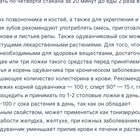
ть по четверти стакана за 20 минут до еды 2 раза в
х позвоночника и костей, а также для укрепления и
я зубов рекомендуют употреблять смесь, приготовл
кови и листьев репы. Также одуванчиковый сок мо
тущими лекарственными растениями. Для того, что
 необходимыми для здоровья веществами, достато
две или три ложки такого средства перед принятием
ья и корень одуванчика при хроническом заболеван
ьшающее количество холестерина в крови. Рекоме
ежих корней одуванчика — 100 г, спирт 90° — 15 г, г
роцедить и принимать по 1-2 столовые ложки в день
-100 г сока растения в день, так как он обладает
ьным свойством, может применяться как тонизирую
лабости желудка, желтухе, при кожных заболеваниях
одуванчик уменьшает прилив крови к печени и раст