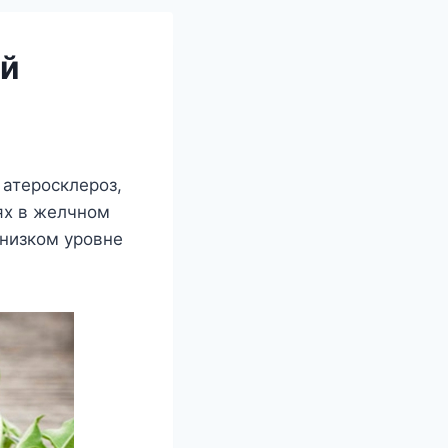
ой
 атеросклероз,
ях в желчном
 низком уровне