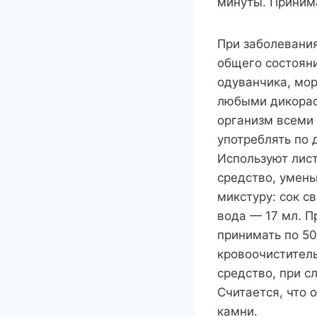
минуты. Принима
При заболевания
общего состояни
одуванчика, мор
любыми дикорас
организм всеми
употреблять по 
Используют лист
средство, умен
микстуру: сок св
вода — 17 мл. П
принимать по 50
кровоочистител
средство, при с
Считается, что 
камни.