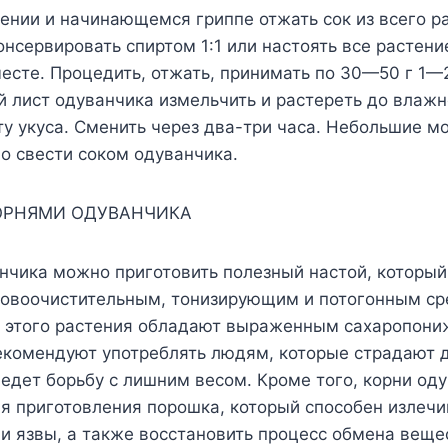
ении и начинающемся гриппе отжать сок из всего р
онсервировать спиртом 1:1 или настоять все растение
есте. Процедить, отжать, принимать по 30—50 г 1—2
 лист одуванчика измельчить и растереть до влажн
ту укуса. Сменить через два-три часа. Небольшие 
о свести соком одуванчика.
КОРНЯМИ ОДУВАНЧИКА
нчика можно приготовить полезный настой, который
овоочистительным, тонизирующим и потогонным ср
и этого растения обладают выраженным сахаропо
екомендуют употреблять людям, которые страдают 
ведет борьбу с лишним весом. Кроме того, корни од
я приготовления порошка, который способен излечи
и язвы, а также восстановить процесс обмена веще