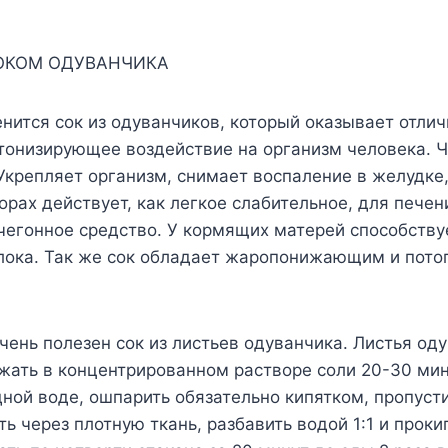
СОКОМ ОДУВАНЧИКА
нится сок из одуванчиков, который оказывает отли
тонизирующее воздействие на организм человека. Ч
Укрепляет организм, снимает воспаление в желудке,
орах действует, как легкое слабительное, для печен
чегонное средство. У кормящих матерей способств
лока. Так же сок обладает жаропонижающим и пот
чень полезен сок из листьев одуванчика. Листья од
ать в концентрированном растворе соли 20-30 мин
ной воде, ошпарить обязательно кипятком, пропусти
ть через плотную ткань, разбавить водой 1:1 и проки