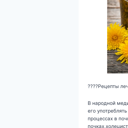
????Рецепты ле
В народной мед
его употреблять
процессах в поч
почках,холецист