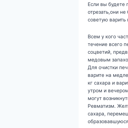
Если вы будете 
отрезать,они не
советую варить 
Всем у кого час
течение всего п
соцветий, предв
медовым запахом
Для очистки печ
варите на медле
кг сахара и вар
утром и вечером
могут возникнут
Ревматизм. Желт
сахара, перемеш
образовавшуюся 