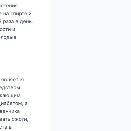
астения
 на спирте 21
 раза в день.
ости и
молодые
 является
едством.
нижающим
диабетом, а
уванчика
вать ожоги,
ств в