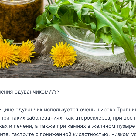
чения одуванчиком????
ицине одуванчик используется очень широко.Травн
 при таких заболеваниях, как атеросклероз, при вос
ках и печени, а также при камнях в желчном пузыре
ите, гастрите с пониженной кислотностью, низком у