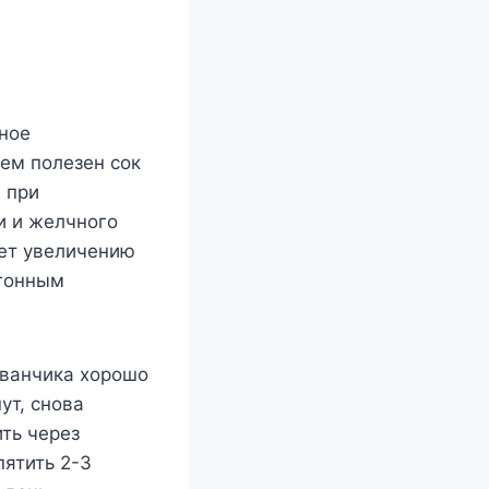
чное
ем полезен сок
 при
и и желчного
ует увеличению
огонным
уванчика хорошо
ут, снова
ть через
пятить 2-3