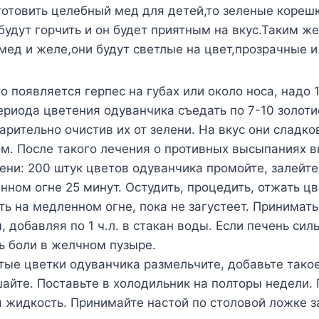
готовить целебный мед для детей,то зеленые кореш
 будут горчить и он будет приятным на вкус.Таким ж
мед и желе,они будут светлые на цвет,прозрачные и
то появляется герпес на губах или около носа, надо 
ериода цветения одуванчика съедать по 7-10 золоти
арительно очистив их от зелени. На вкус они сладко
. После такого лечения о противных высыпаниях в
ени: 200 штук цветов одуванчика промойте, залейт
нном огне 25 минут. Остудить, процедить, отжать цв
ить на медленном огне, пока не загустеет. Принимать
, добавляя по 1 ч.л. в стакан воды. Если печень сил
ь боли в желчном пузыре.
ые цветки одуванчика размельчите, добавьте тако
айте. Поставьте в холодильник на полторы недели.
жидкость. Принимайте настой по столовой ложке з