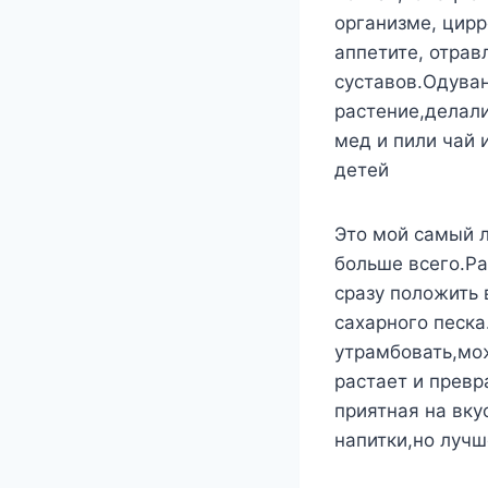
организме, цирр
аппетите, отрав
суставов.Одуван
растение,делали
мед и пили чай 
детей
Это мой самый 
больше всего.Ра
сразу положить 
сахарного песка
утрамбовать,мо
растает и превр
приятная на вку
напитки,но лучш