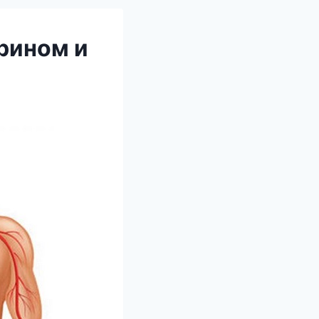
рином и
!