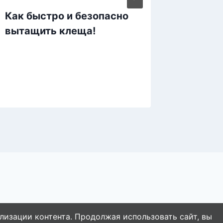
Как быстро и безопасно
Медова
вытащить клеща!
парази
похуде
другое
лизации контента. Продолжая использовать сайт, вы