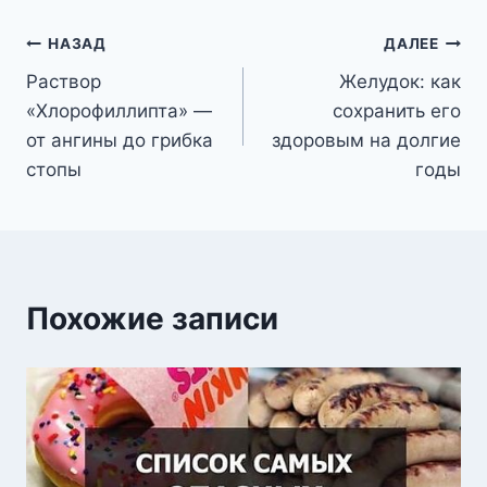
Навигация
НАЗАД
ДАЛЕЕ
Раствор
Желудок: как
по
«Хлорофиллипта» —
сохранить его
записям
от ангины до грибка
здоровым на долгие
стопы
годы
Похожие записи