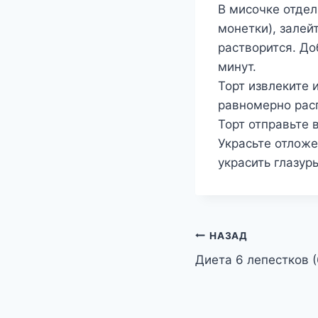
В мисочке отдел
монетки), залей
растворится. До
минут.
Торт извлеките 
равномерно расп
Торт отправьте в
Украсьте отлож
украсить глазур
Навигация
НАЗАД
Диета 6 лепестков (
по
записям