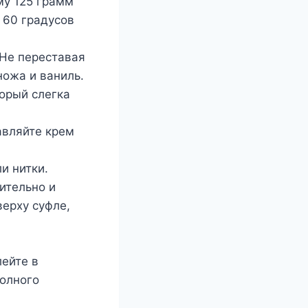
му 125 грамм
я 60 градусов
 Не переставая
ножа и ваниль.
торый слегка
авляйте крем
и нитки.
ительно и
верху суфле,
лейте в
полного