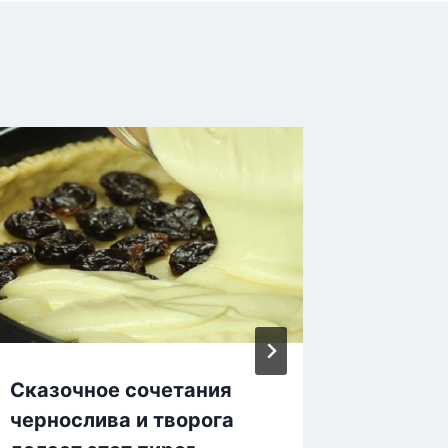
Сказочное сочетания
Этот в
чернослива и творога
убирае