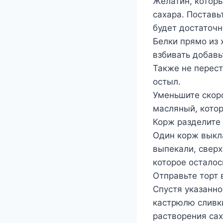
Желатин, которы
сахара. Поставь
будет достаточн
Белки прямо из 
взбивать добавь
Также не перест
остыл.
Уменьшите скоро
масляный, кото
Корж разделите 
Один корж выкл
выпекали, сверх
которое осталос
Отправьте торт в
Спустя указанно
кастрюлю сливки
растворения сах