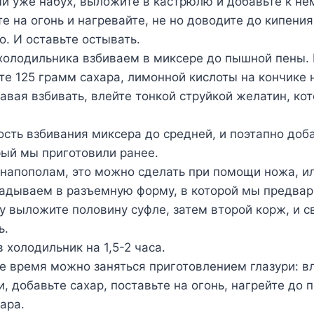
й уже набух, выложите в кастрюлю и добавьте к не
те на огонь и нагревайте, не но доводите до кипени
о. И оставьте остывать.
холодильника взбиваем в миксере до пышной пены.
те 125 грамм сахара, лимонной кислоты на кончике 
авая взбивать, влейте тонкой струйкой желатин, ко
сть взбивания миксера до средней, и поэтапно доб
рый мы приготовили ранее.
напополам, это можно сделать при помощи ножа, ил
адываем в разъемную форму, в которой мы предвар
у выложите половину суфле, затем второй корж, и с
ь.
 холодильник на 1,5-2 часа.
е время можно заняться приготовлением глазури: в
, добавьте сахар, поставьте на огонь, нагрейте до 
ара.