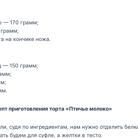
о — 170 грамм;
 грамм;
а на кончике ножа.
д — 150 грамм;
амм;
мм;
мм.
пт приготовления торта «Птичье молоко»
ли, судя по ингредиентам, нам нужно отделить белк
ать будем для суфле, а желтки в тесто.