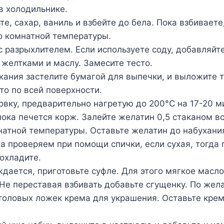
в холодильнике.
те, сахар, ваниль и взбейте до бела. Пока взбиваете
о комнатной температуры.
 разрыхлителем. Если используете соду, добавляйте
 желтками и маслу. Замесите тесто.
ания застелите бумагой для выпечки, и выложите т
то по всей поверхности.
овку, предварительно нагретую до 200°С на 17-20 м
ока печется корж. Залейте желатин 0,5 стаканом в
натной температуры. Оставьте желатин до набухани
а проверяем при помощи спички, если сухая, тогда 
 охладите.
дается, приготовьте суфле. Для этого мягкое масло
 Не переставая взбивать добавьте сгущенку. По же
толовых ложек крема для украшения. Оставьте кре