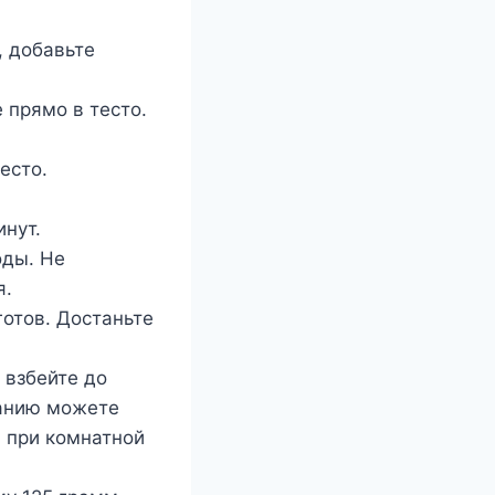
, добавьте
 прямо в тесто.
есто.
инут.
оды. Не
я.
готов. Достаньте
 взбейте до
ланию можете
м при комнатной