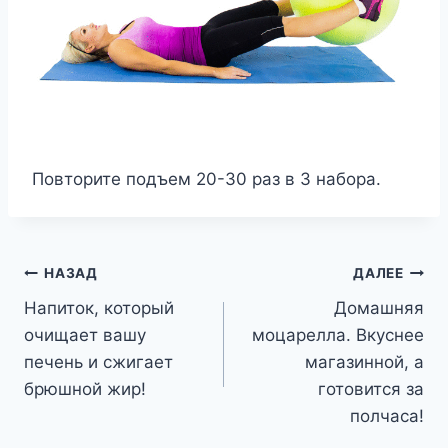
Повторите подъем 20-30 раз в 3 набора.
Навигация
НАЗАД
ДАЛЕЕ
Напиток, который
Домашняя
по
очищает вашу
моцарелла. Вкуснее
записям
печень и сжигает
магазинной, а
брюшной жир!
готовится за
полчаса!